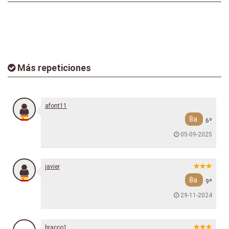
Más repeticiones
afont11
8a
6º
05-09-2025
javier
8a
9º
29-11-2024
bracco1