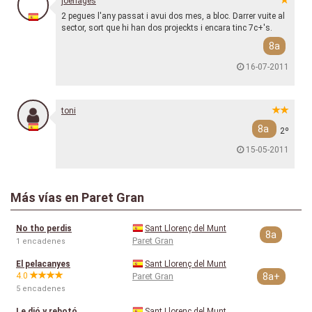
joenages
2 pegues l'any passat i avui dos mes, a bloc. Darrer vuite al
sector, sort que hi han dos projeckts i encara tinc 7c+'s.
8a
16-07-2011
toni
8a
2º
15-05-2011
Más vías en Paret Gran
No tho perdis
Sant Llorenç del Munt
8a
Paret Gran
1 encadenes
El pelacanyes
Sant Llorenç del Munt
4.0
Paret Gran
8a+
5 encadenes
Le dió y rebotó
Sant Llorenç del Munt