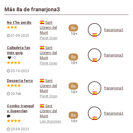
Más
8a
de franarjona3
No t'ho perdis
Sant
Llorenç del
8a
franarjona3
Munt
10+
01-09-2025
Paret Gran
Calladeta fas
Sant
més goig
Llorenç del
franarjona3
8a
+2
Munt
Paret Gran
10+
03-10-2023
Desperta ferro
Sant
Llorenç del
8a
franarjona3
Munt
10+
20 Feb
Paret Gran
Combo tranquil
Sant
o Superclan
Llorenç del
franarjona3
8a
Munt
Les Agonies
10+
20-09-2023