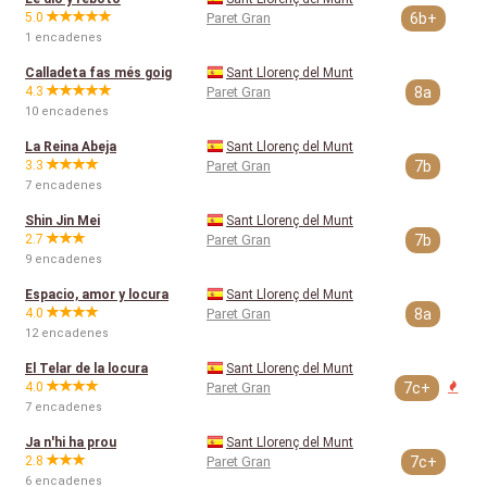
5.0
Paret Gran
6b+
1 encadenes
Calladeta fas més goig
Sant Llorenç del Munt
4.3
Paret Gran
8a
10 encadenes
La Reina Abeja
Sant Llorenç del Munt
3.3
Paret Gran
7b
7 encadenes
Shin Jin Mei
Sant Llorenç del Munt
2.7
Paret Gran
7b
9 encadenes
Espacio, amor y locura
Sant Llorenç del Munt
4.0
Paret Gran
8a
12 encadenes
El Telar de la locura
Sant Llorenç del Munt
4.0
Paret Gran
7c+
7 encadenes
Ja n'hi ha prou
Sant Llorenç del Munt
2.8
Paret Gran
7c+
6 encadenes