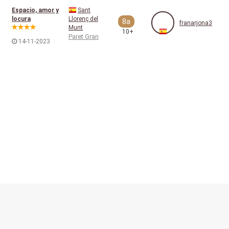
Espacio, amor y
Sant
locura
Llorenç del
8a
franarjona3
Munt
10+
Paret Gran
14-11-2023