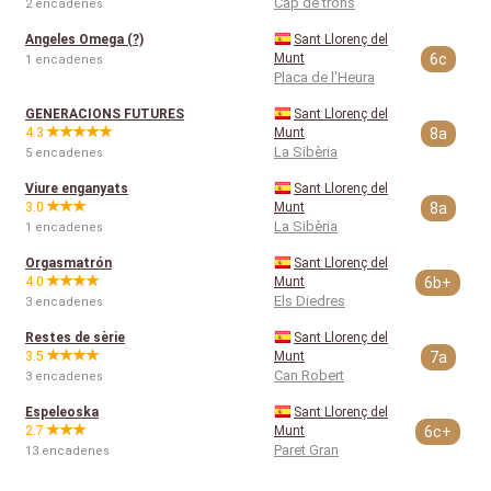
Cap de trons
2 encadenes
Angeles Omega (?)
Sant Llorenç del
Munt
6c
1 encadenes
Placa de l'Heura
GENERACIONS FUTURES
Sant Llorenç del
4.3
Munt
8a
La Sibèria
5 encadenes
Viure enganyats
Sant Llorenç del
3.0
Munt
8a
La Sibèria
1 encadenes
Orgasmatrón
Sant Llorenç del
4.0
Munt
6b+
Els Diedres
3 encadenes
Restes de sèrie
Sant Llorenç del
3.5
Munt
7a
Can Robert
3 encadenes
Espeleoska
Sant Llorenç del
2.7
Munt
6c+
Paret Gran
13 encadenes