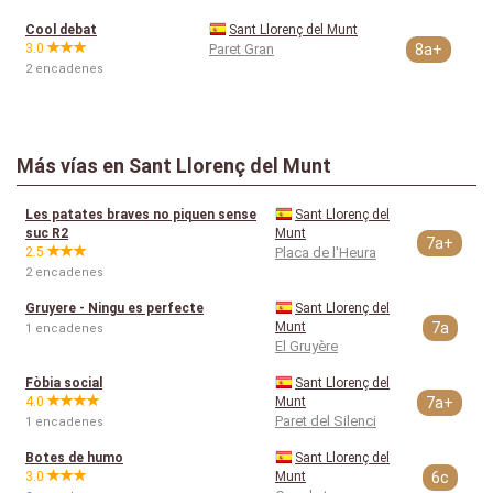
Cool debat
Sant Llorenç del Munt
3.0
Paret Gran
8a+
2 encadenes
Más vías en Sant Llorenç del Munt
Les patates braves no piquen sense
Sant Llorenç del
suc R2
Munt
7a+
2.5
Placa de l'Heura
2 encadenes
Gruyere - Ningu es perfecte
Sant Llorenç del
Munt
7a
1 encadenes
El Gruyère
Fòbia social
Sant Llorenç del
4.0
Munt
7a+
Paret del Silenci
1 encadenes
Botes de humo
Sant Llorenç del
3.0
Munt
6c