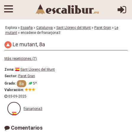
Explora
»
España
»
Catalunya
»
Sant Llorenç del Munt
»
Paret Gran
»
Le
mutant
» encadene de franarjona3
Le mutant, 8a
Más repeticiones (7)
Zona:
Sant Llorenç del Munt
Sector:
Paret Gran
8a
Grado:
5º
Valoración:
03-09-2025
franarjona3
Comentarios