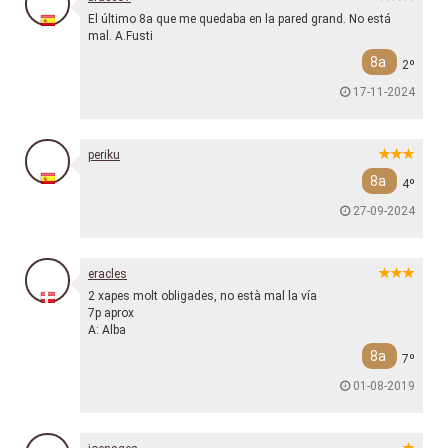
El último 8a que me quedaba en la pared grand. No está
mal. A.Fusti
8a
2º
17-11-2024
periku
8a
4º
27-09-2024
eracles
2 xapes molt obligades, no està mal la vía
7p aprox
A: Alba
8a
7º
01-08-2019