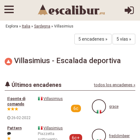
Explora
»
Italia
»
Sardegna
» Villasimius
5 encadenes »
5 vías »
Villasimius - Escalada deportiva
Últimos encadenes
todos los encadenes »
Il ponte di
Villasimius
comando
grace
6c
26-02-2022
Pattern
Villasimius
Piazzetta
fredclimbeer
6c+
sottovento