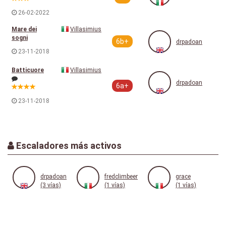
26-02-2022
Mare dei
Villasimius
sogni
6b+
drpadoan
23-11-2018
Batticuore
Villasimius
drpadoan
6a+
23-11-2018
Escaladores más activos
drpadoan
fredclimbeer
grace
(3 vías)
(1 vías)
(1 vías)