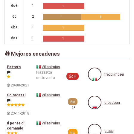
6c+
1
1
6c
2
1
1
6b+
1
1
6a+
1
1
Mejores encadenes
Pattern
Villasimius
Piazzetta
fredclimbeer
6c+
sottovento
20-08-2021
So ragazzi
Villasimius
6c
drpadoan
2º
23-11-2018
Il ponte di
Villasimius
comando
grace
6c