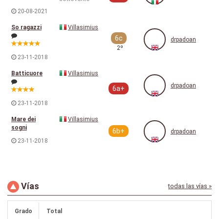
20-08-2021
So ragazzi
Villasimius
6c
drpadoan
2º
23-11-2018
Batticuore
Villasimius
drpadoan
6a+
23-11-2018
Mare dei
Villasimius
sogni
6b+
drpadoan
23-11-2018
Vías
todas las vías »
Grado
Total