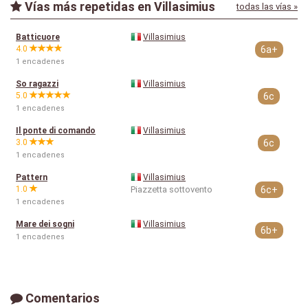
Vías más repetidas en Villasimius
todas las vías »
Batticuore
Villasimius
4.0
6a+
1 encadenes
So ragazzi
Villasimius
5.0
6c
1 encadenes
Il ponte di comando
Villasimius
3.0
6c
1 encadenes
Pattern
Villasimius
1.0
Piazzetta sottovento
6c+
1 encadenes
Mare dei sogni
Villasimius
6b+
1 encadenes
Comentarios