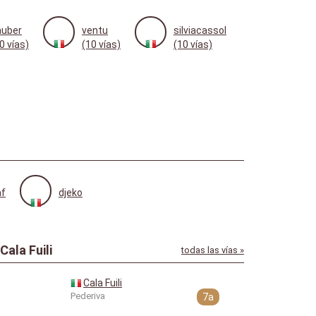
auber
ventu
silviacassol
0 vías)
(10 vías)
(10 vías)
af
djeko
ala Fuili
todas las vías »
Cala Fuili
Pederiva
7a