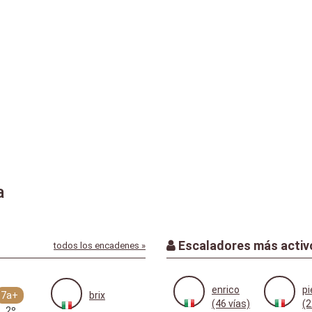
a
Escaladores más activ
todos los encadenes »
enrico
pi
7a+
brix
(46 vías)
(2
2º