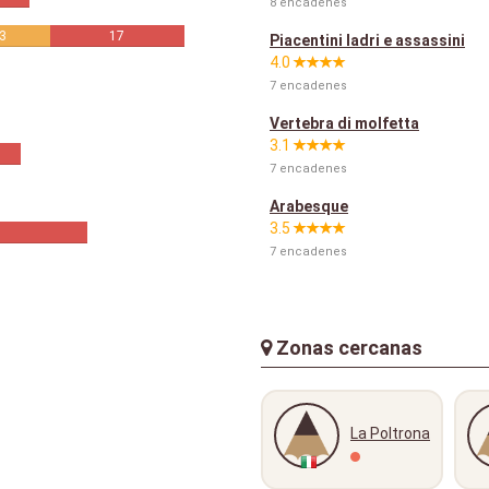
8 encadenes
3
17
Piacentini ladri e assassini
4.0
7 encadenes
Vertebra di molfetta
3.1
7 encadenes
Arabesque
3.5
7 encadenes
Zonas cercanas
La Poltrona