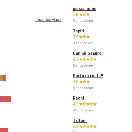
senza nome
2.8
todas las vías »
9 encadenes
Tapiri
2.9
8 encadenes
Cannellosauro
4.3
8 encadenes
Porto io i nuts!!
3.0
8 encadenes
Raoni
6
4.3
8 encadenes
Tritoni
4.3