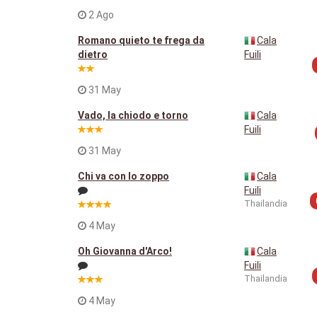
2 Ago
Romano quieto te frega da
Cala
dietro
Fuili
31 May
Vado, la chiodo e torno
Cala
Fuili
31 May
Chi va con lo zoppo
Cala
Fuili
Thailandia
4 May
Oh Giovanna d'Arco!
Cala
Fuili
Thailandia
4 May