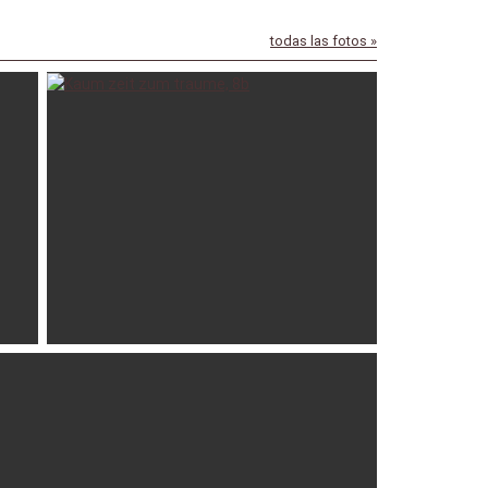
todas las fotos »
2017
enrico
02-09-2016