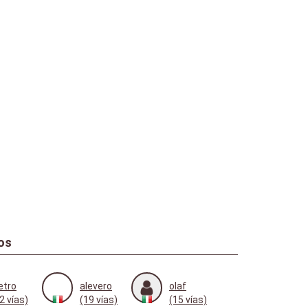
os
etro
alevero
olaf
2 vías)
(19 vías)
(15 vías)