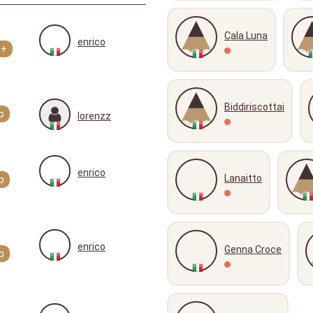
Cala Luna
enrico
b+
Biddiriscottai
b
lorenzz
enrico
Lanaitto
b
enrico
Genna Croce
b