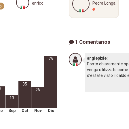
enrico
Pedra Longa
b
1 Comentarios
angiepixie:
75
Posto chiaramente spet
venga utilizzato come b
d'estate visto il caldo 
35
7
26
13
go
Sep
Oct
Nov
Dic