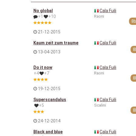
No global
Cala Fuili
+1
+10
Raoni
8
21-12-2015
Kaum zeit zum traume
Cala Fuili
8
13-04-2013
Do it now
Cala Fuili
+4
+7
Raoni
8
19-12-2015
Superscandalus
Cala Fuili
+5
Scalini
8
24-12-2014
Black and blue
Cala Fuili