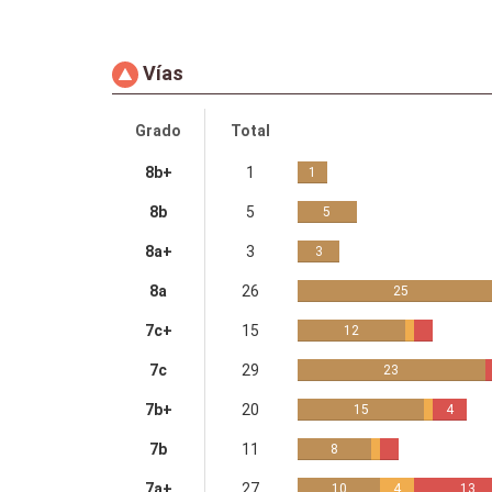
Vías
Grado
Total
8b+
1
1
8b
5
5
8a+
3
3
8a
26
25
7c+
15
12
7c
29
23
7b+
20
15
4
7b
11
8
7a+
27
10
4
13