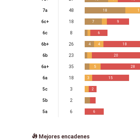
7a
48
18
1
6c+
18
7
9
6c
8
6
6b+
26
4
4
18
6b
23
20
6a+
35
5
28
6a
18
3
15
5c
3
2
5b
2
5a
6
6
Mejores encadenes