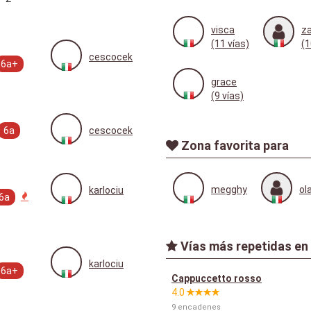
visca
z
(11 vías)
(1
cescocek
6a+
grace
(9 vías)
6a
cescocek
Zona favorita para
megghy
ol
karlociu
6a
Vías más repetidas en C
karlociu
6a+
Cappuccetto rosso
4.0
9 encadenes