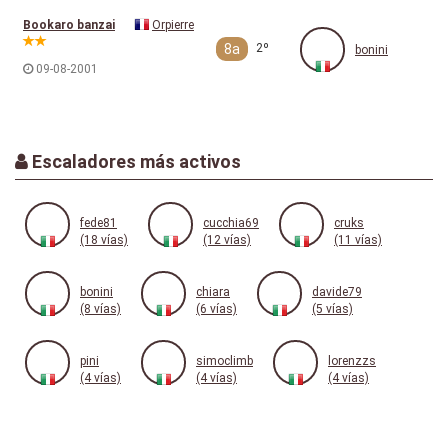
Bookaro banzai
Orpierre
8a
2º
bonini
09-08-2001
Escaladores más activos
fede81
cucchia69
cruks
(18 vías)
(12 vías)
(11 vías)
bonini
chiara
davide79
(8 vías)
(6 vías)
(5 vías)
pini
simoclimb
lorenzzs
(4 vías)
(4 vías)
(4 vías)