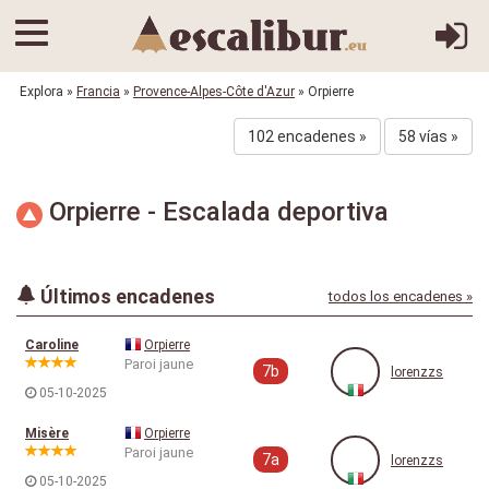
Explora
»
Francia
»
Provence-Alpes-Côte d'Azur
» Orpierre
102 encadenes »
58 vías »
Orpierre - Escalada deportiva
Últimos encadenes
todos los encadenes »
Caroline
Orpierre
Paroi jaune
7b
lorenzzs
05-10-2025
Misère
Orpierre
Paroi jaune
7a
lorenzzs
05-10-2025