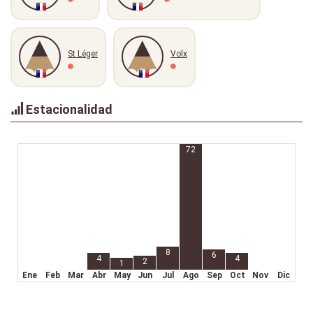
St Léger
Volx
Estacionalidad
72
8
6
4
4
2
1
Ene
Feb
Mar
Abr
May
Jun
Jul
Ago
Sep
Oct
Nov
Dic