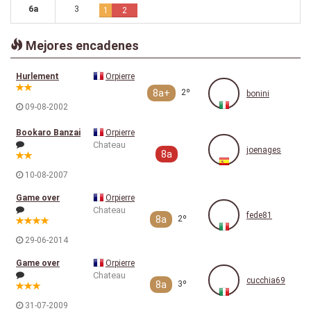
6a
3
1
2
Mejores encadenes
Hurlement
Orpierre
8a+
2º
bonini
09-08-2002
Bookaro Banzai
Orpierre
Chateau
joenages
8a
10-08-2007
Game over
Orpierre
Chateau
fede81
8a
2º
29-06-2014
Game over
Orpierre
Chateau
cucchia69
8a
3º
31-07-2009