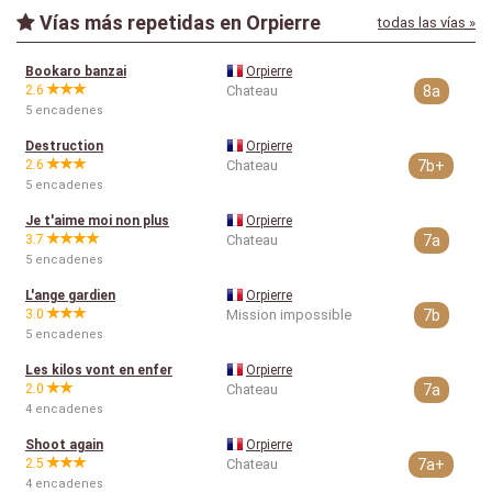
Vías más repetidas en Orpierre
todas las vías »
Bookaro banzai
Orpierre
2.6
Chateau
8a
5 encadenes
Destruction
Orpierre
2.6
Chateau
7b+
5 encadenes
Je t'aime moi non plus
Orpierre
3.7
Chateau
7a
5 encadenes
L'ange gardien
Orpierre
3.0
Mission impossible
7b
5 encadenes
Les kilos vont en enfer
Orpierre
2.0
Chateau
7a
4 encadenes
Shoot again
Orpierre
2.5
Chateau
7a+
4 encadenes