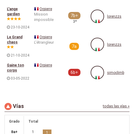
L'ange
Orpierre
gardien
Mission
7b+
lorenzzs
impossible
3º
23-10-2024
Le Grand
Orpierre
chaos
L'étrangleur
lorenzzs
7a
21-10-2024
Gaine ton
Orpierre
corps
6b+
simoclimb
03-05-2022
Vías
todas las vías »
Grado
Total
8a+
1
1