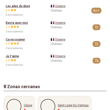
Les ailes du desir
Orpierre
2.0
Chateau
6c+
4 encadenes
Reste avec moi
Orpierre
2.3
Chateau
7c
3 encadenes
Ca va couiner
Orpierre
3.0
Chateau
7c
3 encadenes
Je t'aime
Orpierre
2.0
Chateau
7a
3 encadenes
Zonas cercanas
Cèüse
Saint Leger Du Ventoux