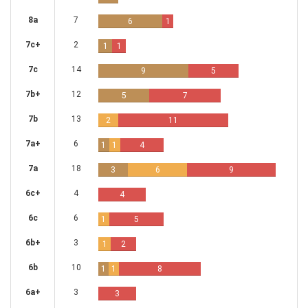
8a
7
6
1
7c+
2
1
1
7c
14
9
5
7b+
12
5
7
7b
13
2
11
7a+
6
1
1
4
7a
18
3
6
9
6c+
4
4
6c
6
1
5
6b+
3
1
2
6b
10
1
1
8
6a+
3
3