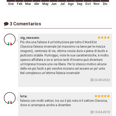
Ene
Feb
Mar
Abr
May
Jun
Jul
Ago
Sep
Oct
Nov
Dic
3 Comentarios
sig_nessuno:
Più che una falesia è un'istituzione per tutto il Nord-Est.
Classica falesia invernale (al massimo va bene per le mezze
stagioni), centinaia di vie, ottima roccia dura e piena di buchi e
piuttosto stabile. Purtroppo, viste le sue caratteristiche, è molto
spesso affollata e se si arriva tardi d'inverno può diventare
un'impresa trovare una via libera. Per lo stesso motivo alcune
delle vie più facili e più vecchie iniziano ad essere un po' unte.
Nel complesso un'ottima falesia invernale!
23-08-2022
lota:
falesia con molti settori, tra cui il più noto è il settore Classica,
dove si arrampica anche a dicembre
10-04-2018