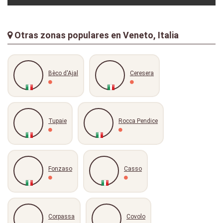
valus
29-12-2025
Otras zonas populares en Veneto, Italia
Bèco d'Ajal
Ceresera
Tupaie
Rocca Pendice
Fonzaso
Casso
Corpassa
Covolo