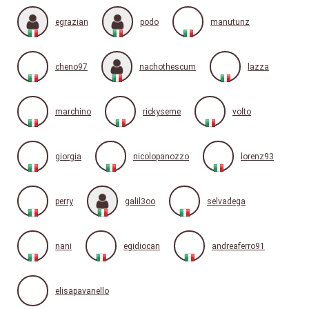
egrazian
podo
manutunz
cheno97
nachothescum
lazza
marchino
rickyseme
volto
giorgia
nicolopanozzo
lorenz93
perry
galil3oo
selvadega
nani
egidiocan
andreaferro91
elisapavanello