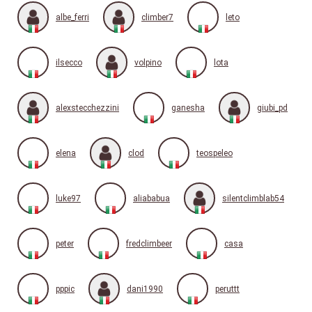
albe_ferri
climber7
leto
ilsecco
volpino
lota
alexstecchezzini
ganesha
giubi_pd
elena
clod
teospeleo
luke97
aliababua
silentclimblab54
peter
fredclimbeer
casa
pppic
dani1990
peruttt