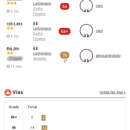
Lumignano
nani
6a
Sotto
3 Jul
l'Eremo
rob s ass
Lumignano
nani
6a+
Sotto
3 Jul
l'Eremo
Big Jim
Lumignano
7a
alessandropolo
Vomere
Chipped
2º
13 Jun
Vías
todas las vías »
Grado
Total
8b+
2
2
8b
14
14