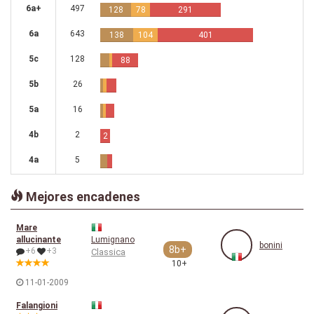
6a+
497
128
78
291
6a
643
138
104
401
5c
128
88
5b
26
5a
16
4b
2
2
4a
5
Mejores encadenes
Mare
allucinante
Lumignano
bonini
8b+
+6
+3
Classica
10+
11-01-2009
Falangioni