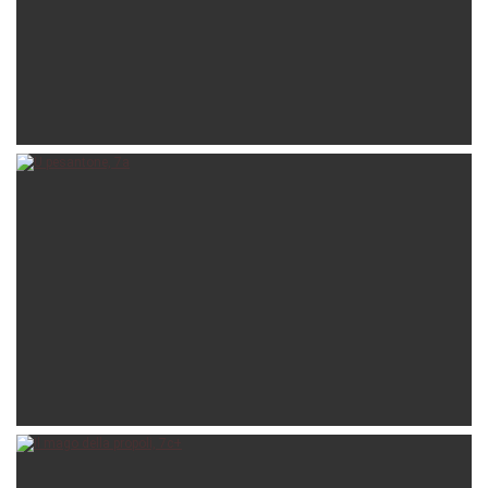
zois11
06-01-2026
paololunardini
05-01-2026