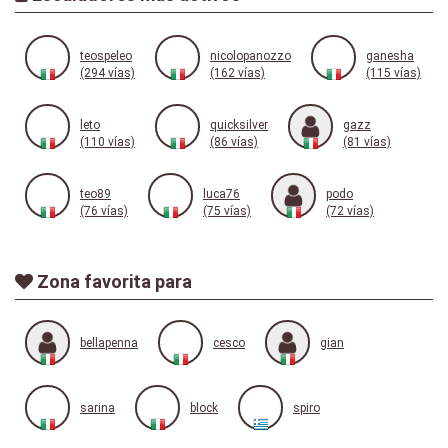
teospeleo
nicolopanozzo
ganesha
(294 vías)
(162 vías)
(115 vías)
leto
quicksilver
gazz
(110 vías)
(86 vías)
(81 vías)
teo89
luca76
podo
(76 vías)
(75 vías)
(72 vías)
Zona favorita para
bellapenna
cesco
gian
sarina
block
spiro