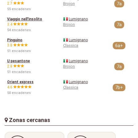
2.7
Brojon
7a
55 encadenes
Viaggio nell'insolito
Lumignano
3.4
Brojon
7a
54 encadenes
Pinguino
Lumignano
3.8
Classica
6a+
51 encadenes
U pesantone
Lumignano
2.8
Brojon
7a
51 encadenes
Orient express
Lumignano
4.6
Classica
7b+
50 encadenes
Zonas cercanas