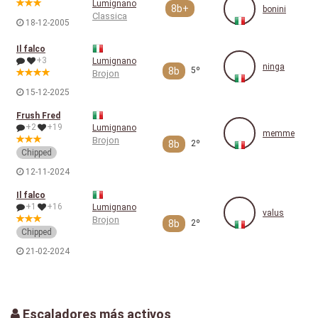
Lumignano
8b+
bonini
Classica
18-12-2005
Il falco
+3
Lumignano
ninga
8b
5º
Brojon
15-12-2025
Frush Fred
+2
+19
Lumignano
memme
Brojon
8b
2º
Chipped
12-11-2024
Il falco
+1
+16
Lumignano
valus
Brojon
8b
2º
Chipped
21-02-2024
Escaladores más activos