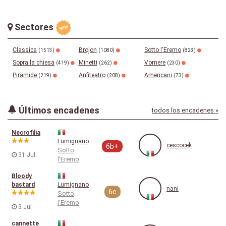
Sectores
Classica
Brojon
Sotto l'Eremo
(1513)
(1080)
(823)
Sopra la chiesa
Minetti
Vomere
(419)
(262)
(230)
Piramide
Anfiteatro
Americani
(219)
(208)
(73)
Últimos encadenes
todos los encadenes »
Necrofilia
Lumignano
cescocek
6b+
Sotto
31 Jul
l'Eremo
Bloody
bastard
Lumignano
nani
6c
Sotto
l'Eremo
3 Jul
cannette