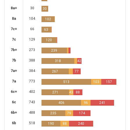
8a+
30
30
8a
104
102
7c+
66
63
7c
129
120
7b+
273
239
7b
388
318
42
7a+
384
267
77
7a
773
513
103
157
6c+
402
271
43
88
6c
743
406
96
241
6b+
488
235
79
174
6b
518
190
88
240