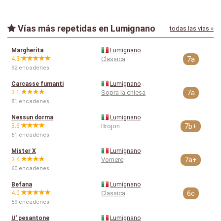
Vías más repetidas en Lumignano
todas las vías »
Margherita
Lumignano
4.3
Classica
7a
92 encadenes
Carcasse fumanti
Lumignano
3.1
Sopra la chiesa
7a
81 encadenes
Nessun dorma
Lumignano
3.6
Brojon
7b+
61 encadenes
Mister X
Lumignano
3.4
Vomere
7a+
60 encadenes
Befana
Lumignano
4.0
Classica
6c
59 encadenes
U' pesantone
Lumignano