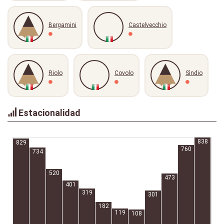
Bergamini
Castelvecchio
Riolo
Covolo
Sìndio
Estacionalidad
838
829
760
734
520
473
401
319
301
182
119
108