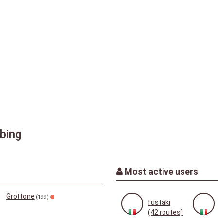
bing
Most active users
Grottone
(199)
fustaki
(42 routes)