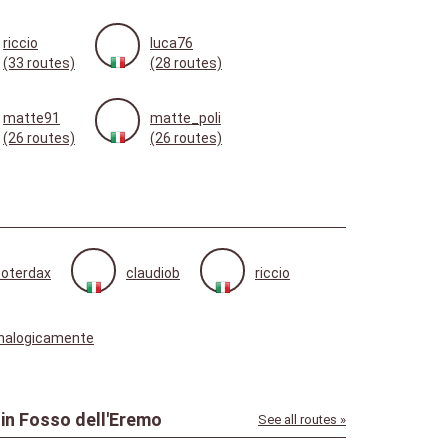
riccio
luca76
(33 routes)
(28 routes)
matte91
matte_poli
(26 routes)
(26 routes)
oterdax
claudiob
riccio
nalogicamente
in Fosso dell'Eremo
See all routes »