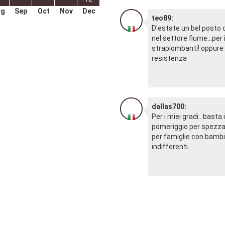
ug
Sep
Oct
Nov
Dec
teo89:
D'estate un bel posto 
nel settore fiume...per i
strapiombanti! oppure i
resistenza
dallas700:
Per i miei gradi...basta
pomeriggio per spezzar
per famiglie con bambin
indifferenti.