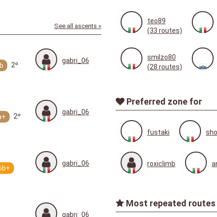
teo89
See all ascents »
(33 routes)
smilzo80
gabri_06
2º
b
(28 routes)
Preferred zone for
gabri_06
2º
a+
fustaki
sho
gabri_06
roxiclimb
a
6b+
Most repeated routes 
gabri_06