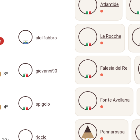
Atlantide
Le Rocche
aleilfabbro
a
Falesia del Re
giovanni90
3º
Fonte Avellana
spigolo
4º
Pennarossa
riccio
10+