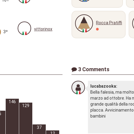
Rocca Pratiffi
vittorinox
3º
3 Comments
lucabazooka:
Bella falesia, ma molt
marzo ad ottobre. Ha 
146
grande qualità della roc
129
placca. Avvicinamento 1
5
bambini
37
12