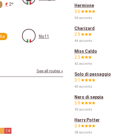
2º
Hermione
3.6
54 ascents
Charizard
2.9
6a
filo11
44 ascents
Miss Caldo
2.3
42 ascents
See all routes »
Solo di passaggio
3.1
40 ascents
Nero di seppia
3.9
39 ascents
Harry Potter
3.4
14
38 ascents