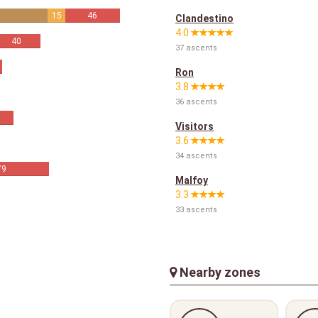
15
46
Clandestino
4.0
40
37 ascents
Ron
3.8
36 ascents
Visitors
3.6
34 ascents
79
Malfoy
3.3
33 ascents
Nearby zones