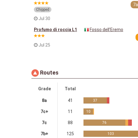
7a
Chipped
Jul 30
Profumo di roccia L1
Fosso dell'Eremo
Jul 25
Routes
Grade
Total
8a
41
37
7c+
11
10
7c
88
76
7b+
125
103