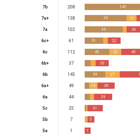
7b
208
147
7a+
138
79
19
7a
102
69
26
6c+
61
31
22
6c
112
45
22
45
6b+
37
20
6b
145
39
27
6a+
49
14
28
6a
44
29
5c
25
21
5b
7
5
5a
1
1