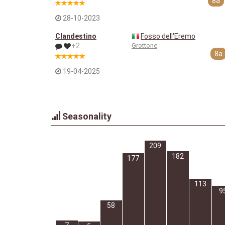
8a
28-10-2023
Clandestino
Fosso dell'Eremo
+2
Grottone
8a
19-04-2025
Seasonality
209
182
177
113
9
58