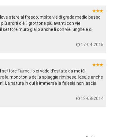
dove stare al fresco, molte vie di grado medio basso
 più arditi c'è il grottone più avanti con vie
l settore muro giallo anche li con vie lunghe e di
17-04-2015
 il settore Fiume. Io ci vado d'estate da metà
e la monotonia della spiaggia riminese. Ideale anche
i. La natura in cui è immersa la falesia non lascia
12-08-2014