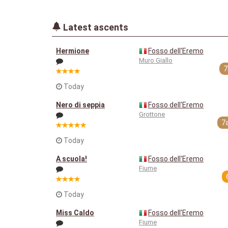
Latest ascents
Hermione
Fosso dell'Eremo
Muro Giallo
7
Today
Nero di seppia
Fosso dell'Eremo
Grottone
7
Today
A scuola!
Fosso dell'Eremo
Fiume
Today
Miss Caldo
Fosso dell'Eremo
Fiume