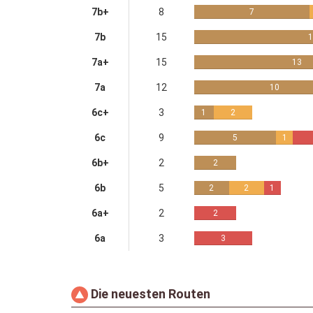
7b+
8
7
7b
15
1
7a+
15
13
7a
12
10
6c+
3
1
2
6c
9
5
1
6b+
2
2
6b
5
2
2
1
6a+
2
2
6a
3
3
Die neuesten Routen