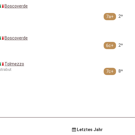
Boscoverde
2º
7a+
Boscoverde
2º
6c+
Tolmezzo
strabut
8º
7c+
Letztes Jahr