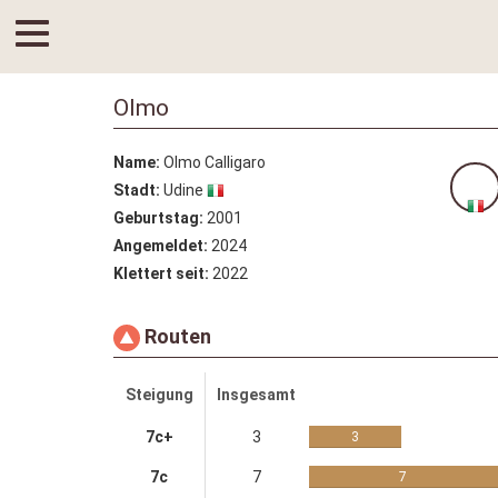
Olmo
Name:
Olmo Calligaro
Stadt:
Udine
Geburtstag:
2001
Angemeldet:
2024
Klettert seit:
2022
Routen
Steigung
Insgesamt
7c+
3
3
7c
7
7