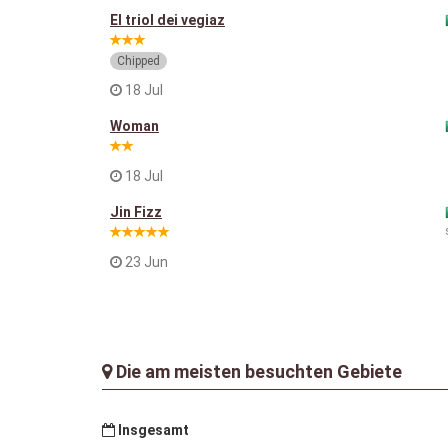
El triol dei vegiaz
Chipped
18 Jul
Woman
18 Jul
Jin Fizz
23 Jun
Die am meisten besuchten Gebiete
Insgesamt