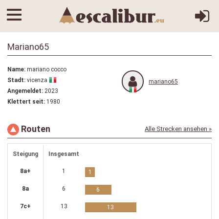
Mariano65
Name:
mariano cocco
Stadt:
vicenza
mariano65
Angemeldet:
2023
Klettert seit:
1980
Routen
Alle Strecken ansehen »
Steigung
Insgesamt
8a+
1
1
8a
6
6
7c+
13
13