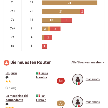
7c
31
31
7b+
23
21
2
7b
16
10
6
7a+
9
3
5
7a
4
3
6c
1
1
Die neuesten Routen
Alle Strecken ansehen »
Ho guru
Sierra
Maestra
mariano65
6c
5 Aug
La macchina del
San
comandante
Liberale
mariano65
7b