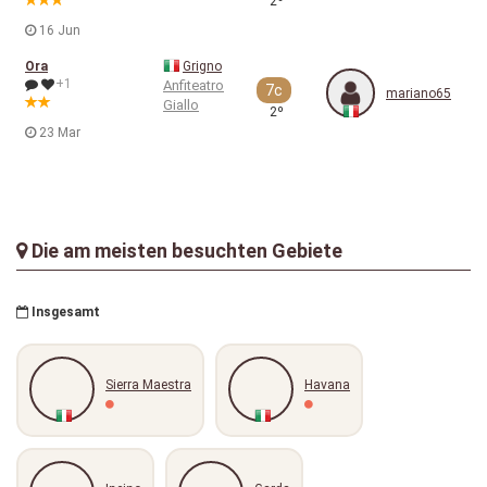
2º
16 Jun
Ora
Grigno
+1
Anfiteatro
7c
mariano65
Giallo
2º
23 Mar
Die am meisten besuchten Gebiete
Insgesamt
Sierra Maestra
Havana