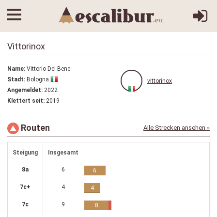
Vittorinox
Name:
Vittorio Del Bene
Stadt:
Bologna
vittorinox
Angemeldet:
2022
Klettert seit:
2019
Routen
Alle Strecken ansehen »
Steigung
Insgesamt
8a
6
6
7c+
4
4
7c
9
8