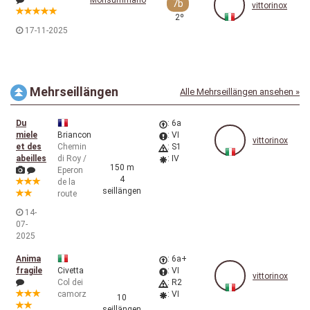
Monsummano
7b
vittorinox
2º
17-11-2025
Mehrseillängen
Alle Mehrseillängen ansehen »
Du
: 6a
miele
Briancon
: VI
vittorinox
et des
Chemin
: S1
abeilles
di Roy /
: IV
150 m
Eperon
4
de la
seillängen
route
14-
07-
2025
Anima
: 6a+
fragile
Civetta
: VI
vittorinox
Col dei
: R2
camorz
: VI
10
seillängen