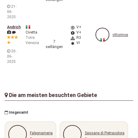
21-
06-
2025
Andrich
: V+
Civetta
: V+
vittorinox
Torre
: R3
7
Venezia
: VI
seillängen
20-
06-
2025
Die am meisten besuchten Gebiete
Insgesamt
Falegnameria
Sassane di Pietracolora