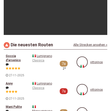
Die neuesten Routen
Alle Strecken ansehen »
vittorinox
13-07-2025
Goccia
Lumignano
d'arsenico
Classica
vittorinox
7a
2º
27-11-2025
Anny
Lumignano
Classica
vittorinox
7a
27-11-2025
Mani Pulite