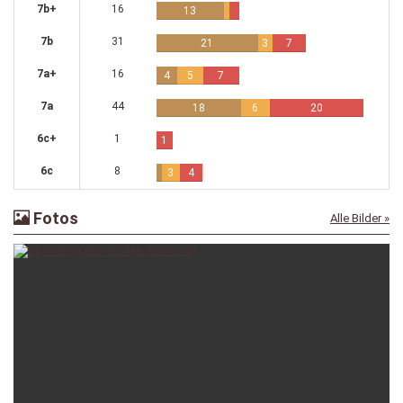
7b+
16
13
7b
31
21
3
7
7a+
16
4
5
7
7a
44
18
6
20
6c+
1
1
6c
8
3
4
Fotos
Alle Bilder »