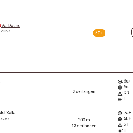
Val Daone
 curva
6C+
t
: 6a+
: 6a
2 seillängen
: R3
: I
el Sella
: 7a+
vazes
: 6b+
300 m
: S1
13 seillängen
: II