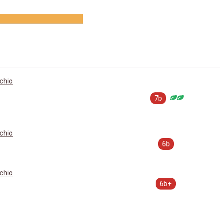
1
chio
7b
chio
6b
chio
6b+