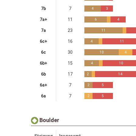
7b
7
4
3
7a+
11
6
4
7a
23
11
6c+
16
4
11
6c
30
10
4
6b+
15
4
10
6b
17
2
14
6a+
7
2
5
6a
7
2
5
Boulder