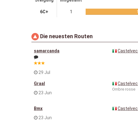
Steigung
Insgesamt
6C+
1
Die neuesten Routen
samarcanda
Castelvec
29 Jul
Graal
Castelvec
Ombre rosse
23 Jun
Bmx
Castelvec
23 Jun