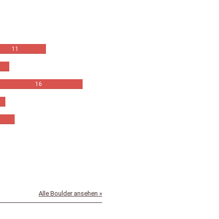
bertos
11
16
Alle Boulder ansehen »