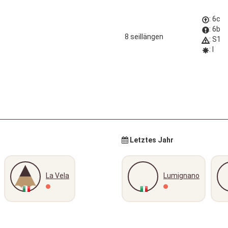
: 6c
: 6b
8 seillängen
: S1
: I
Letztes Jahr
La Vela
Lumignano