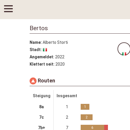
Bertos
Name:
Alberto Storti
Stadt:
Angemeldet:
2022
Klettert seit:
2020
Routen
Steigung
Insgesamt
8a
1
1
7c
2
2
7b+
7
6