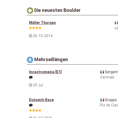
Die neuesten Boulder
Müller Thurgan
La
26-10-2014
Mehrseillängen
Incastromania [E1]
Sergen
Centrale
29 Jul
Dolomiti Race
Gruppo d
Piz de Cia