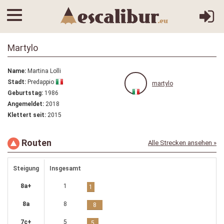
Martylo
Name:
Martina Lolli
Stadt:
Predappio
martylo
Geburtstag:
1986
Angemeldet:
2018
Klettert seit:
2015
Routen
Alle Strecken ansehen »
Steigung
Insgesamt
8a+
1
1
8a
8
8
7c+
5
5