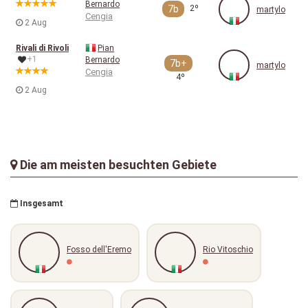
Bernardo
7b
2º
martylo
Cengia
2 Aug
Rivali di Rivoli
Pian
+1
Bernardo
7b+
martylo
Cengia
4º
2 Aug
Die am meisten besuchten Gebiete
Insgesamt
Fosso dell'Eremo
Rio Vitoschio