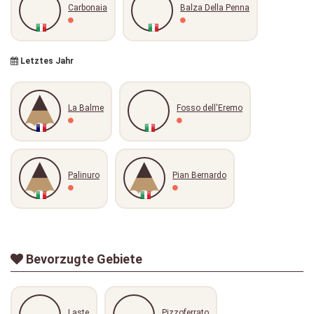
Carbonaia
Balza Della Penna
Letztes Jahr
La Balme
Fosso dell'Eremo
Palinuro
Pian Bernardo
Bevorzugte Gebiete
Laste
Pizzoferrato