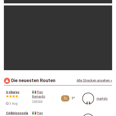
martylo
21 Apr
Die neuesten Routen
Alle Strecken ansehen »
martylo
29 Mar
U sbursu
Pian
Bernardo
7c
3º
martylo
Cengia
3 Aug
Ciribiricoccola
Pian