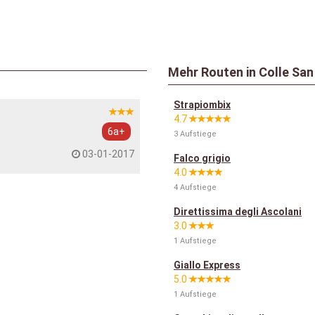
Mehr Routen in Colle Sa
Strapiombix
4.7
6a+
3 Aufstiege
03-01-2017
Falco grigio
4.0
4 Aufstiege
Direttissima degli Ascolani
3.0
1 Aufstiege
Giallo Express
5.0
1 Aufstiege