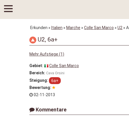
Erkunden
»
Italien
»
Marche
»
Colle San Marco
»
U2
» A
U2, 6a+
Mehr Aufstiege (1)
Gebiet:
Colle San Marco
Bereich:
Cava Orsini
Steigung:
6a+
Bewertung:
02-11-2013
Kommentare