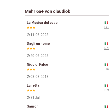
Mehr
6a+
von claudiob
La Musica del caso
Fi
11-06-2023
Dagli un nome
Nor
20-06-2025
Nido di Falco
Cla
03-08-2013
Lunetta
Set
31 Jul
Sauron