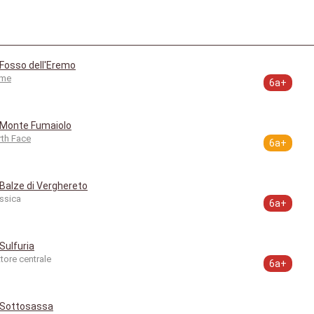
Fosso dell'Eremo
ume
6a+
Monte Fumaiolo
th Face
6a+
Balze di Verghereto
ssica
6a+
Sulfuria
tore centrale
6a+
Sottosassa