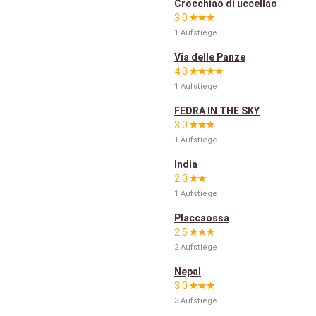
Crocchiao di uccellao
3.0
1 Aufstiege
Via delle Panze
4.0
1 Aufstiege
FEDRA IN THE SKY
3.0
1 Aufstiege
India
2.0
1 Aufstiege
Placcaossa
2.5
2 Aufstiege
Nepal
3.0
3 Aufstiege