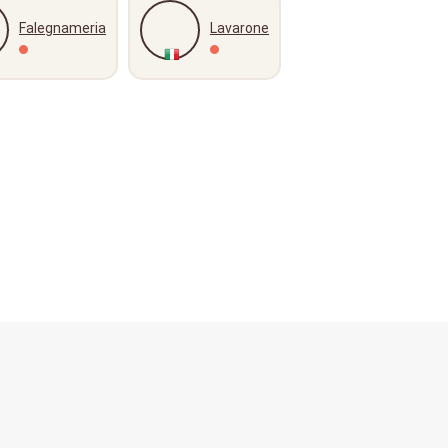
Falegnameria
Lavarone
Wie funktioniert es?
Sprache