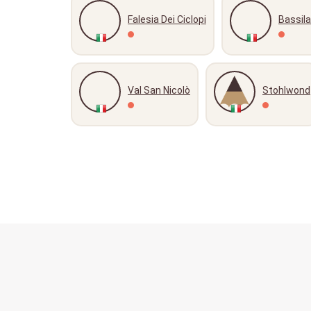
Falesia Dei Ciclopi
Bassil
Val San Nicolò
Stohlwond
© escalibur.eu
Privacy policy
2026