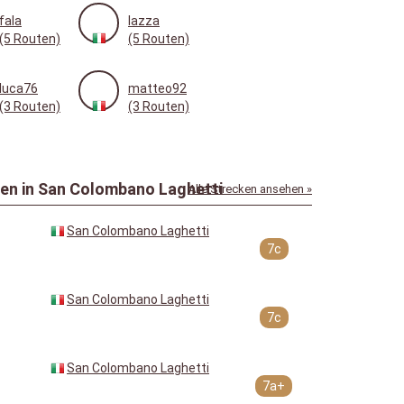
fala
lazza
(5 Routen)
(5 Routen)
luca76
matteo92
(3 Routen)
(3 Routen)
en in San Colombano Laghetti
Alle Strecken ansehen »
San Colombano Laghetti
7c
San Colombano Laghetti
7c
San Colombano Laghetti
7a+