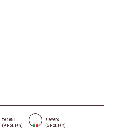
fede81
alevero
(9 Routen)
(6 Routen)