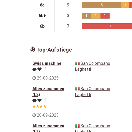
6c
9
5
1
6b+
3
1
1
1
6b
7
7
Top-Aufstiege
Swiss machine
San Colombano
+1
Laghetti
29-09-2025
Alles zusammen
San Colombano
(L2)
Laghetti
+1
20-09-2025
Alles zusammen
San Colombano
(L2)
Laghetti