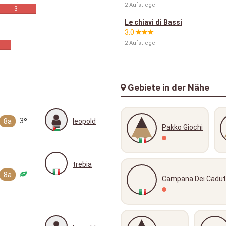
2 Aufstiege
3
Le chiavi di Bassi
3.0
2 Aufstiege
Gebiete in der Nähe
3º
8a
leopold
Pakko Giochi
trebia
8a
Campana Dei Cadut