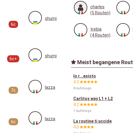
charles
(5 Routen)
shumi
6c
trebia
(4 Routen)
shumi
6c+
Meist begangene Rout
Io r...esisto
4.3
lazza
8 Aufstiege
7c
Carlitos way L1 + L2
4.2
7 Aufstiege
lazza
La routine ti uccide
6c
4.0