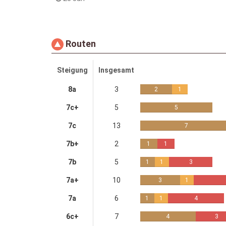
Routen
Steigung
Insgesamt
8a
3
2
1
7c+
5
5
7c
13
7
7b+
2
1
1
7b
5
1
1
3
7a+
10
3
1
7a
6
1
1
4
6c+
7
4
3