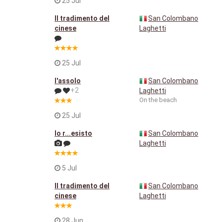
25 Jul
Il tradimento del
San Colombano
cinese
Laghetti
25 Jul
l'assolo
San Colombano
+2
Laghetti
On the beach
25 Jul
Io r...esisto
San Colombano
Laghetti
5 Jul
Il tradimento del
San Colombano
cinese
Laghetti
28 Jun