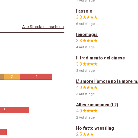
7 Aufstiege
l'assolo
3.3
6 Aufstiege
Alle Strecken ansehen »
lenomagia
3.3
4 Aufstiege
Il tradimento del cinese
3.3
3 Aufstiege
2
4
L’ amore l’amore no la more m
4.0
3 Aufstiege
Alles zusammen (L2)
6
4.0
2 Aufstiege
Ho fatto wrestling
2.5