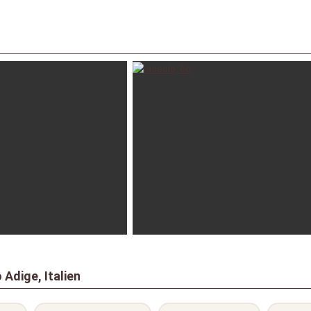
6 Jul
teo89
 Adige, Italien