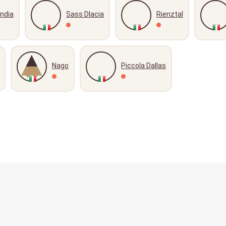
andia
Sass Dlacia
Rienztal
Nago
Piccola Dallas
Kontakt