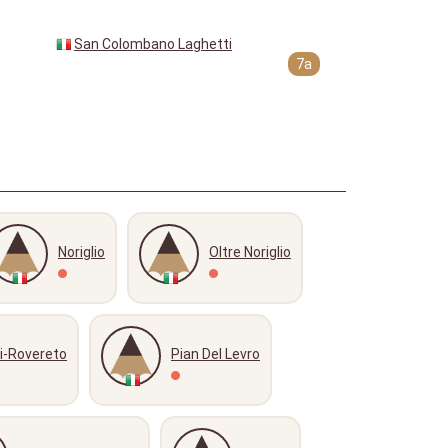
San Colombano Laghetti
7a
Noriglio
Oltre Noriglio
i-Rovereto
Pian Del Levro