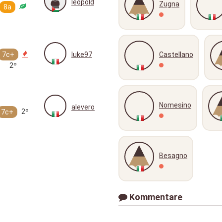
leopold
Zugna
8a
7c+
luke97
Castellano
2º
Nomesino
alevero
2º
7c+
Besagno
Kommentare