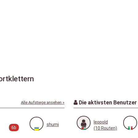
rtklettern
Die aktivsten Benutzer
Alle Aufstiege ansehen »
leopold
shumi
6b
(10 Routen)