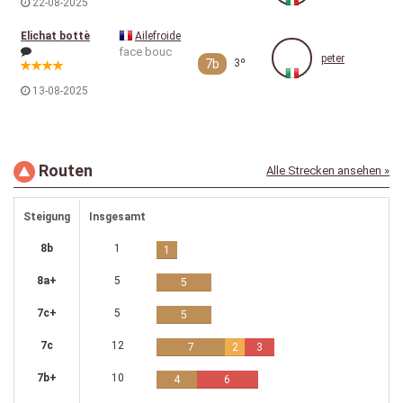
22-08-2025
Elichat bottè
Ailefroide
face bouc
peter
7b
3º
13-08-2025
Routen
Alle Strecken ansehen »
Steigung
Insgesamt
8b
1
1
8a+
5
5
7c+
5
5
7c
12
7
2
3
7b+
10
4
6