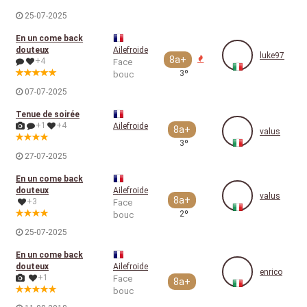
25-07-2025
En un come back
douteux
Ailefroide
luke97
8a+
+4
Face
3º
bouc
07-07-2025
Tenue de soirée
+1
+4
Ailefroide
8a+
valus
3º
27-07-2025
En un come back
douteux
Ailefroide
valus
8a+
+3
Face
2º
bouc
25-07-2025
En un come back
douteux
Ailefroide
enrico
+1
Face
8a+
bouc