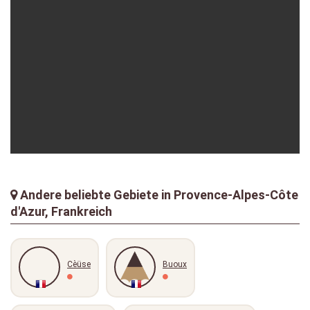
valus
01-08-2025
enrico
20-08-2018
Andere beliebte Gebiete in Provence-Alpes-Côte
d'Azur, Frankreich
Cèüse
Buoux