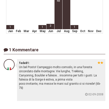
48
3
1
1
1
Jan
Feb
Mar
Apr
May
Jun
Jul
Aug
Sep
Oct
Nov
Dec
1 Kommentare
fede81:
Un bel Posto! Campeggio molto comodo, in una foresta
circondato dalle montagne. Vie lunghe, Trekking,
Canyoning, Boulder e falesie... insomma per tutti i gusti. La
falesia di la Gorge è estiva, a prima vista
poco invitante, ma messe le mani sul granito ci si ricrede! (6b-
7b)
02-09-2008