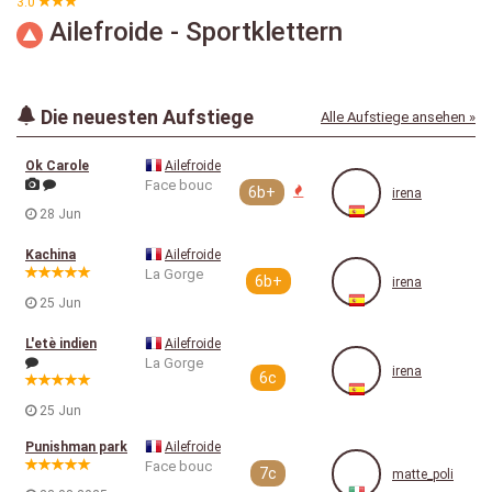
3.0
Ailefroide - Sportklettern
Die neuesten Aufstiege
Alle Aufstiege ansehen »
Ok Carole
Ailefroide
Face bouc
6b+
irena
28 Jun
Kachina
Ailefroide
La Gorge
6b+
irena
25 Jun
L'etè indien
Ailefroide
La Gorge
irena
6c
25 Jun
Punishman park
Ailefroide
Face bouc
7c
matte_poli