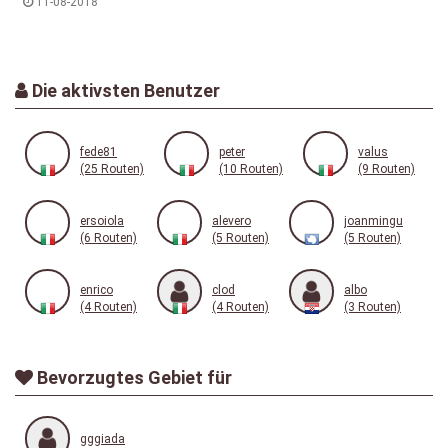
11-08-2018
Die aktivsten Benutzer
fede81
peter
valus
(25 Routen)
(10 Routen)
(9 Routen)
ersoiola
alevero
joanmingu
(6 Routen)
(5 Routen)
(5 Routen)
enrico
clod
albo
(4 Routen)
(4 Routen)
(3 Routen)
Bevorzugtes Gebiet für
gggiada