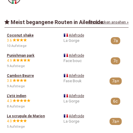
Meist begangene Routen in Ailefroide
Alle Strecken ansehen »
Coconut shake
Ailefroide
3.6
La Gorge
7a
10 Aufstiege
Punishman park
Ailefroide
4.9
Face bouc
7c
9 Aufstiege
Cambon Beurre
Ailefroide
3.8
Fase Bouk
7a+
9 Aufstiege
L'etè indien
Ailefroide
4.3
La Gorge
6c
8 Aufstiege
Le scrupule de Marion
Ailefroide
4.0
La Gorge
7a+
5 Aufstiege