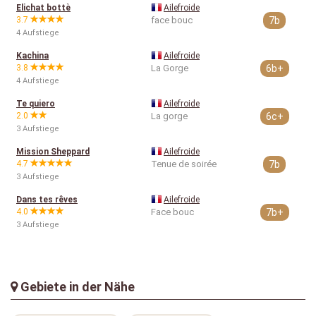
Elichat bottè
Ailefroide
3.7
face bouc
7b
4 Aufstiege
Kachina
Ailefroide
3.8
La Gorge
6b+
4 Aufstiege
Te quiero
Ailefroide
2.0
La gorge
6c+
3 Aufstiege
Mission Sheppard
Ailefroide
4.7
Tenue de soirée
7b
3 Aufstiege
Dans tes rêves
Ailefroide
4.0
Face bouc
7b+
3 Aufstiege
Gebiete in der Nähe