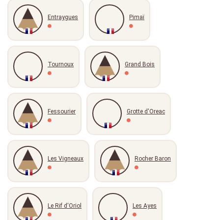
Entraygues
Pimaï
Tournoux
Grand Bois
Fessourier
Grotte d'Oreac
Les Vigneaux
Rocher Baron
Le Rif d'Oriol
Les Ayes