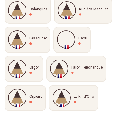
Calanques
Rue des Masques
Fessourier
Baou
Orgon
Faron Tèlèphèrique
Orpierre
Le Rif d'Oriol