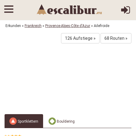
Erkunden
»
Frankreich
»
Provence-Alpes-Côte d'Azur
» Ailefroide
126 Aufstiege »
68 Routen »
Sportklettern
Bouldering