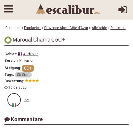
Erkunden
»
Frankreich
»
Provence-Alpes-Côte d'Azur
»
Ailefroide
»
Philemon
Maroual Chamak, 6C+
Gebiet:
Ailefroide
Bereich:
Philemon
6C+
Steigung:
Tags:
Sit Start
Bewertung:
16-08-2025
laci
Kommentare