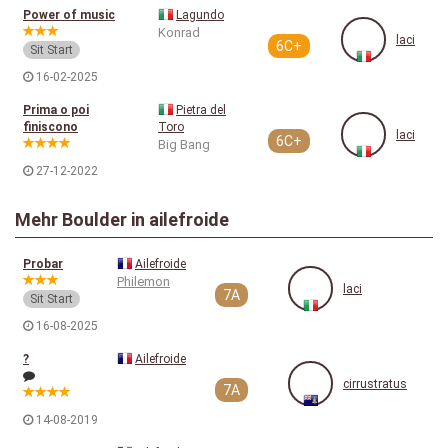
Power of music
Lagundo
Konrad
laci
6C+
Sit Start
16-02-2025
Prima o poi
Pietra del
finiscono
Toro
laci
6C+
Big Bang
27-12-2022
Mehr Boulder in ailefroide
Probar
Ailefroide
Philemon
laci
7A
Sit Start
16-08-2025
?
Ailefroide
cirrustratus
7A
14-08-2019