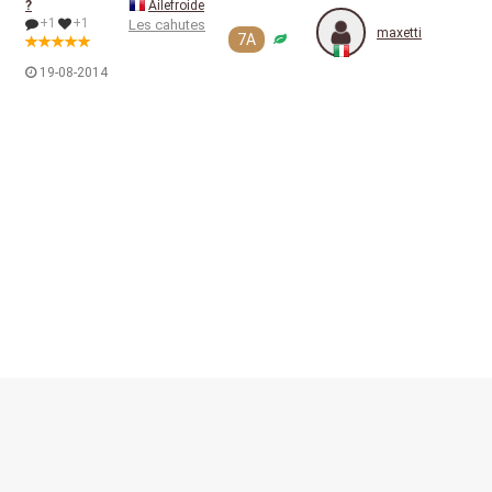
?
Ailefroide
+1
+1
Les cahutes
maxetti
7A
19-08-2014