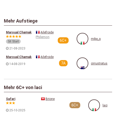
Mehr Aufstiege
Maroual Chamak
Ailefroide
Philemon
mike_g
6C+
Sit Start
21-08-2023
Maroual Chamak
Ailefroide
7A
cirrustratus
14-08-2019
Mehr
6C+
von laci
Safari
Brione
6C+
laci
25-10-2025