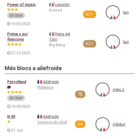
Power of music
Lagundo
Konrad
laci
6C+
Sit Start
16-02-2025
Prima o poi
Pietra del
finiscono
Toro
laci
6C+
Big Bang
27-12-2022
Més blocs a ailefroide
Petrolland
Ailefroide
Philemon
mike_g
7B
Sit Start
18-08-2023
N 50
Ailefroide
Surprice du chef
6A
mikduri
21 Jun