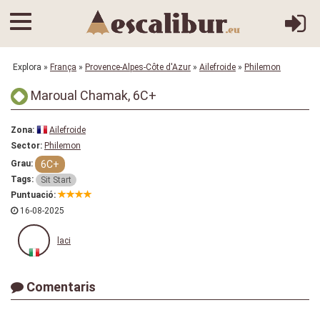
Explora
»
França
»
Provence-Alpes-Côte d'Azur
»
Ailefroide
»
Philemon
Maroual Chamak, 6C+
Zona:
Ailefroide
Sector:
Philemon
6C+
Grau:
Tags:
Sit Start
Puntuació:
16-08-2025
laci
Comentaris