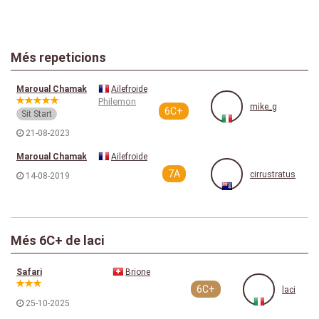
Més repeticions
Maroual Chamak
Ailefroide
Philemon
mike_g
6C+
Sit Start
21-08-2023
Maroual Chamak
Ailefroide
7A
cirrustratus
14-08-2019
Més 6C+ de laci
Safari
Brione
6C+
laci
25-10-2025