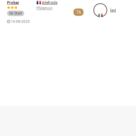
Probar
Ailefroide
Philemon
laci
7A
Sit Start
16-08-2025