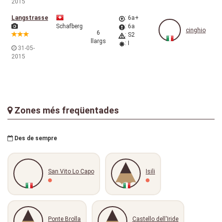
2015
Langstrasse
: 6a+
Schafberg
: 6a
cinghio
6
: S2
llargs
: I
31-05-
2015
Zones més freqüentades
Des de sempre
San Vito Lo Capo
Isili
Ponte Brolla
Castello dell'Iride