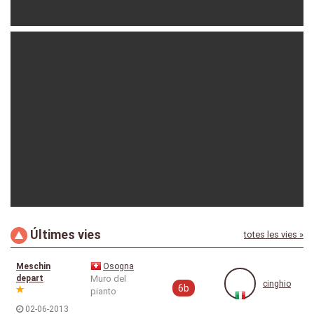
cinghio
02-06-2015
Últimes vies
totes les vies »
cinghio
04-10-2012
Meschin
Osogna
depart
Muro del
cinghio
6b
pianto
02-06-2013