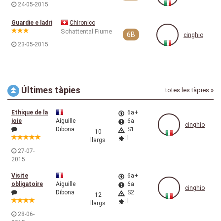
24-05-2015
Guardie e ladri
Chironico
Schattental Fiume
6B
cinghio
23-05-2015
Últimes tàpies
totes les tàpies »
Ethique de la
: 6a+
joie
Aiguille
: 6a
cinghio
Dibona
: S1
10
: I
llargs
27-07-
2015
Visite
: 6a+
obligatoire
Aiguille
: 6a
cinghio
Dibona
: S2
12
: I
llargs
28-06-