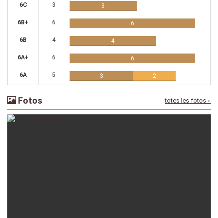
6C
3
3
6B+
6
6
6B
4
4
6A+
6
6
6A
5
3
2
Fotos
totes les fotos »