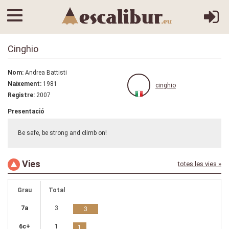
Cinghio
Nom:
Andrea Battisti
Naixement:
1981
cinghio
Registre:
2007
Presentació
Be safe, be strong and climb on!
Vies
totes les vies »
Grau
Total
7a
3
3
6c+
1
1