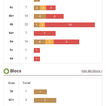
6c
7
2
2
3
6b+
10
4
6
6b
22
2
2
18
6a+
7
7
6a
16
4
3
9
5c
1
1
4a
1
1
Blocs
tots els blocs »
Grau
Total
7A
1
1
6C+
2
2