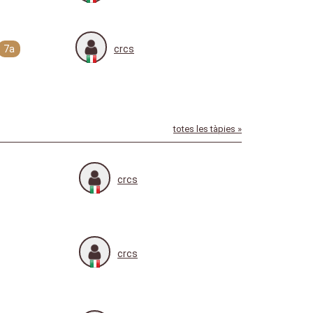
7a
crcs
totes les tàpies »
crcs
crcs