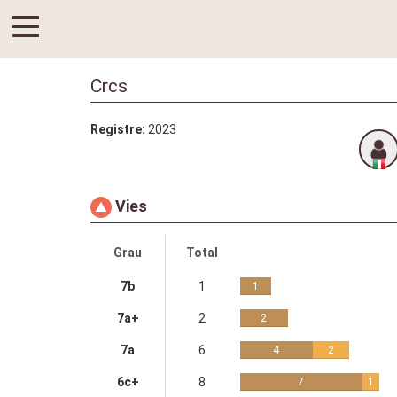
Crcs
Registre:
2023
Vies
Grau
Total
7b
1
1
7a+
2
2
7a
6
4
2
6c+
8
7
1