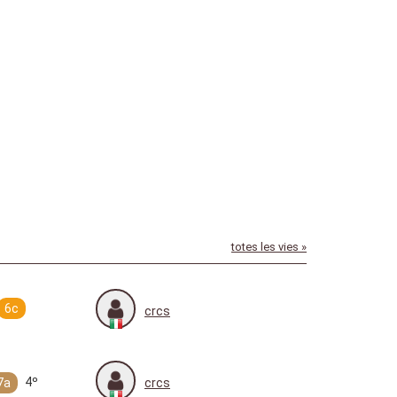
totes les vies »
6c
crcs
4º
7a
crcs