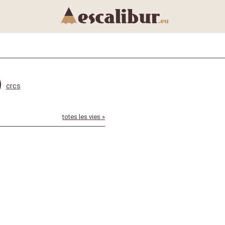
crcs
totes les vies »