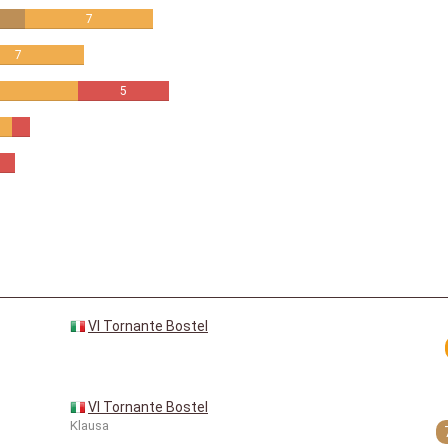
7
7
5
VI Tornante Bostel
VI Tornante Bostel
Klausa