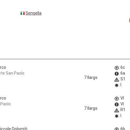
Sengella
rco
: 6c
ete San Paolo
: 6a
7 llargs
: S1
: I
rco
: VI
 Paolo
: VI
7 llargs
: R1
: I
iccole Dolomiti
: 6b