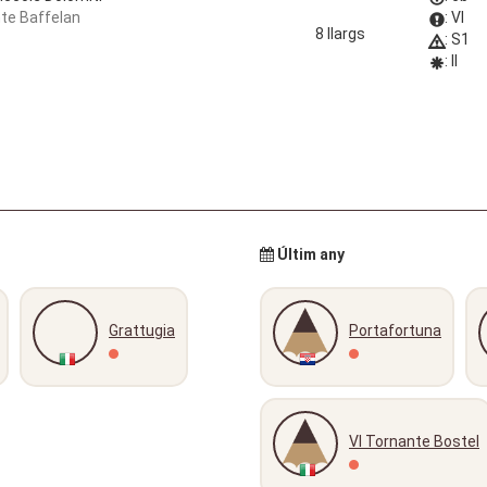
te Baffelan
: VI
8 llargs
: S1
: II
Últim any
Grattugia
Portafortuna
VI Tornante Bostel