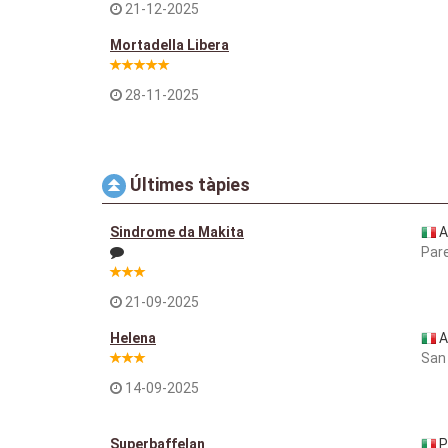
21-12-2025
Mortadella Libera
28-11-2025
Últimes tàpies
Sindrome da Makita
A
Par
21-09-2025
Helena
A
San
14-09-2025
Superbaffelan
P