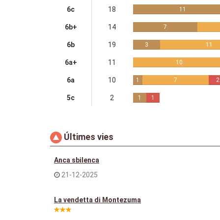
6c
18
11
6b+
14
7
6b
19
3
11
6a+
11
10
6a
10
1
7
2
5c
2
1
1
Últimes vies
Anca sbilenca
21-12-2025
La vendetta di Montezuma