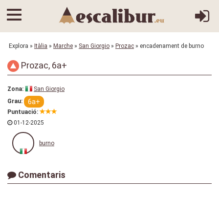
Explora
»
Itàlia
»
Marche
»
San Giorgio
»
Prozac
» encadenament de burno
Prozac, 6a+
Zona:
San Giorgio
6a+
Grau:
Puntuació:
01-12-2025
burno
Comentaris