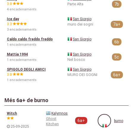
3.0
Parte Alta
7b
4 encadenaments
Ice day
San Giorgio
3.3
muro dei sogni
7a+
3 encadenaments
Caldo caldo freddo freddo
San Giorgio
6b
1 encadenaments
Mattia 1994
San Giorgio
5c
Nel bosco
1 encadenaments
SPIGOLO DEGLI AMICI
San Giorgio
3.0
MURO DEI SOGNI
6a+
1 encadenaments
Més 6a+ de burno
Witch
Kalymnos
Ghost
6a+
burno
Kitchen
25-09-2025