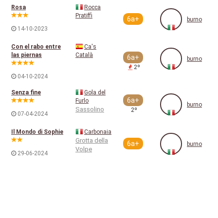
Rosa
Rocca
Pratiffi
6a+
burno
14-10-2023
Con el rabo entre
Ca's
las piernas
Català
6a+
burno
2º
04-10-2024
Senza fine
Gola del
6a+
Furlo
burno
Sassolino
2º
07-04-2024
Il Mondo di Sophie
Carbonaia
Grotta della
6a+
burno
Volpe
29-06-2024