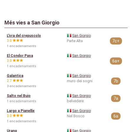
Més vies a San Giorgio
L'ora del crepuscolo
San Giorgio
3.0
Parte Alta
7c+
1 encadenaments
El Condor Pasa
San Giorgio
3.0
6a+
1 encadenaments
Galantica
San Giorgio
2.7
muro dei sogni
7b
3 encadenaments
Salto nel Buio
San Giorgio
7a
belvedere
1 encadenaments
Largo a Pianellix
San Giorgio
3.0
Nel Bosco
6a
1 encadenaments
Urang
San Giorgio