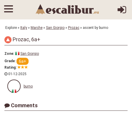
Explore
»
Italy
»
Marche
»
San Giorgio
»
Prozac
» ascent by burno
Prozac, 6a+
Zone:
San Giorgio
6a+
Grade:
Rating:
01-12-2025
burno
Comments