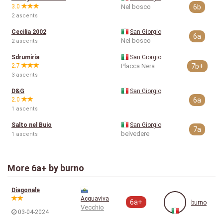
3.0
Nel bosco
6b
2 ascents
Cecilia 2002
San Giorgio
6a
Nel bosco
2 ascents
Sdrumiria
San Giorgio
2.7
Placca Nera
7b+
3 ascents
D&G
San Giorgio
2.0
6a
1 ascents
Salto nel Buio
San Giorgio
7a
belvedere
1 ascents
More
6a+
by burno
Diagonale
Acquaviva
6a+
burno
Vecchio
03-04-2024