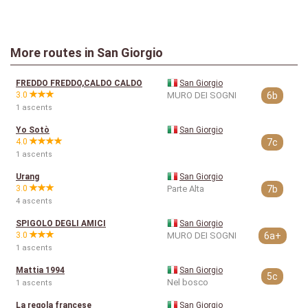
More routes in San Giorgio
FREDDO FREDDO,CALDO CALDO
San Giorgio
3.0
MURO DEI SOGNI
6b
1 ascents
Yo Sotò
San Giorgio
4.0
7c
1 ascents
Urang
San Giorgio
3.0
Parte Alta
7b
4 ascents
SPIGOLO DEGLI AMICI
San Giorgio
3.0
MURO DEI SOGNI
6a+
1 ascents
Mattia 1994
San Giorgio
5c
Nel bosco
1 ascents
La regola francese
San Giorgio