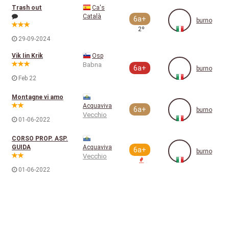
Trash out
Ca's
Català
6a+
burno
2º
29-09-2024
Vik Iin Krik
Osp
Babna
6a+
burno
Feb 22
Montagne vi amo
Acquaviva
6a+
burno
Vecchio
01-06-2022
CORSO PROP. ASP.
GUIDA
Acquaviva
6a+
burno
Vecchio
01-06-2022