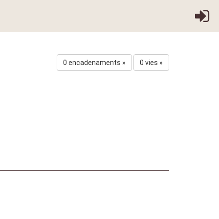
0 encadenaments »
0 vies »