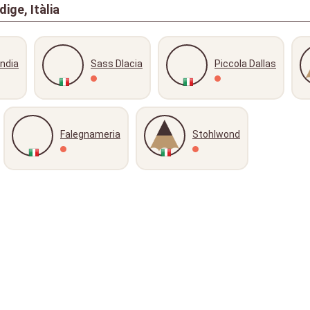
ige, Itàlia
andia
Sass Dlacia
Piccola Dallas
Falegnameria
Stohlwond