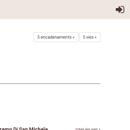
5 encadenaments »
5 vies »
remo Di San Michele
totes les vies »