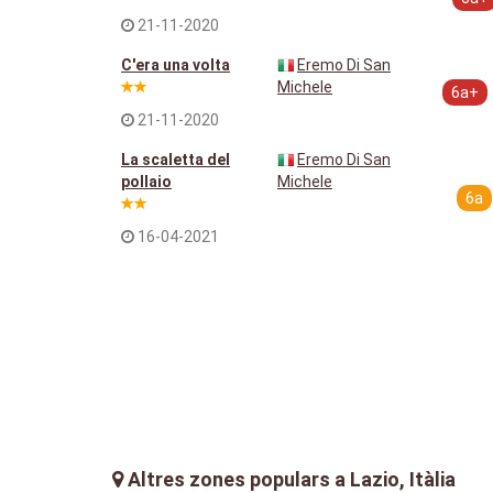
21-11-2020
C'era una volta
Eremo Di San
Michele
6a+
21-11-2020
La scaletta del
Eremo Di San
pollaio
Michele
6a
16-04-2021
Altres zones populars a Lazio, Itàlia