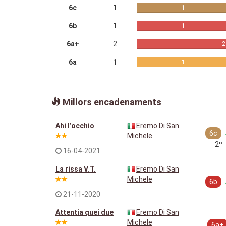
6c
1
1
6b
1
1
6a+
2
2
6a
1
1
Millors encadenaments
Ahi l’occhio
Eremo Di San
6c
Michele
2º
16-04-2021
La rissa V.T.
Eremo Di San
Michele
6b
21-11-2020
Attentia quei due
Eremo Di San
Michele
6a+