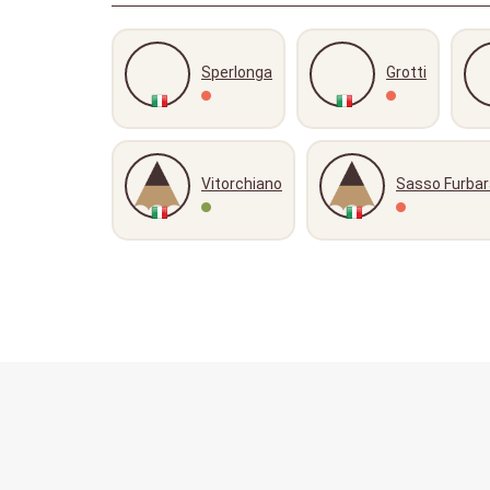
Sperlonga
Grotti
Vitorchiano
Sasso Furbar