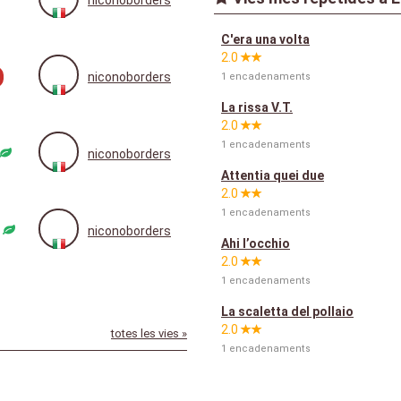
niconoborders
C'era una volta
2.0
niconoborders
1 encadenaments
La rissa V.T.
2.0
1 encadenaments
niconoborders
Attentia quei due
2.0
1 encadenaments
niconoborders
Ahi l’occhio
2.0
1 encadenaments
La scaletta del pollaio
2.0
totes les vies »
1 encadenaments