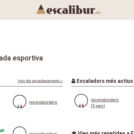
ada esportiva
Escaladors més actius
tots els encadenaments »
niconoborders
niconoborders
(5 vies)
Vies més repetides a E