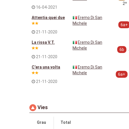
2º
16-04-2021
Attentia quei due
Eremo Di San
Michele
6a+
21-11-2020
La rissa V.T.
Eremo Di San
Michele
6b
21-11-2020
C'era una volta
Eremo Di San
Michele
6a+
21-11-2020
Vies
Grau
Total