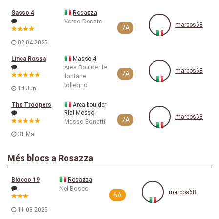
Sasso 4
Rosazza
Verso Desate
marcos68
7A
02-04-2025
Linea Rossa
Masso 4
Area Boulder le
marcos68
7A
fontane
tollegno
14 Jun
The Troopers
Area boulder
Rial Mosso
marcos68
7A
Masso Bonatti
31 Mai
Més blocs a Rosazza
Blocco 19
Rosazza
Nel Bosco
marcos68
6A
11-08-2025