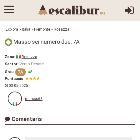
Explora
»
Itàlia
»
Piemonte
»
Rosazza
Masso sei numero due, 7A
Zona:
Rosazza
Verso Desate
Sector:
7A
Grau:
Puntuació:
03-05-2025
marcos68
Comentaris