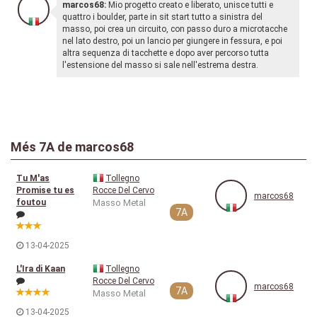
marcos68:
Mio progetto creato e liberato, unisce tutti e
quattro i boulder, parte in sit start tutto a sinistra del
masso, poi crea un circuito, con passo duro a microtacche
nel lato destro, poi un lancio per giungere in fessura, e poi
altra sequenza di tacchette e dopo aver percorso tutta
l'estensione del masso si sale nell'estrema destra.
Més 7A de marcos68
Tu M'as
Tollegno
Promise tu es
Rocce Del Cervo
marcos68
foutou
Masso Metal
7A
13-04-2025
L'Ira di Kaan
Tollegno
Rocce Del Cervo
marcos68
7A
Masso Metal
13-04-2025