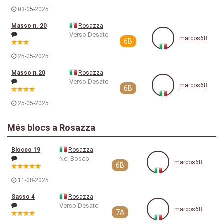
03-05-2025
Masso n. 20
Rosazza
Verso Desate
marcos68
6B
25-05-2025
Masso n.20
Rosazza
Verso Desate
marcos68
6B
25-05-2025
Més blocs a Rosazza
Blocco 19
Rosazza
Nel Bosco
marcos68
6B
11-08-2025
Sasso 4
Rosazza
Verso Desate
marcos68
7A