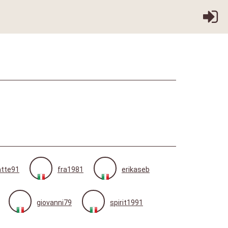
tte91
fra1981
erikaseb
giovanni79
spirit1991