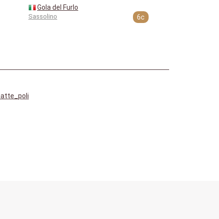
Gola del Furlo
Sassolino
6c
atte_poli