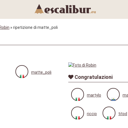
Robin
» ripetizione di matte_poli
matte_poli
Congratulazioni
martylo
ma
riccio
titod