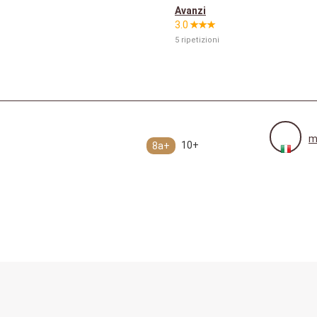
Avanzi
3.0
5 ripetizioni
m
10+
8a+