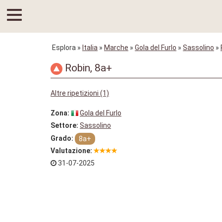
Esplora
»
Italia
»
Marche
»
Gola del Furlo
»
Sassolino
»
Robin, 8a+
Altre ripetizioni (1)
Zona:
Gola del Furlo
Settore:
Sassolino
Grado:
8a+
Valutazione:
31-07-2025