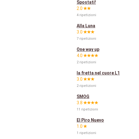
Spostati!
2.0
4 ripetizioni
Alla Luna
3.0
7 ripetizioni
One way up
4.0
2 ripetizioni
la fretta nel cuore L1
3.0
2 ripetizioni
SMOG
3.8
11 ripetizioni
El Piro Nuevo
1.0
1 ripetizioni