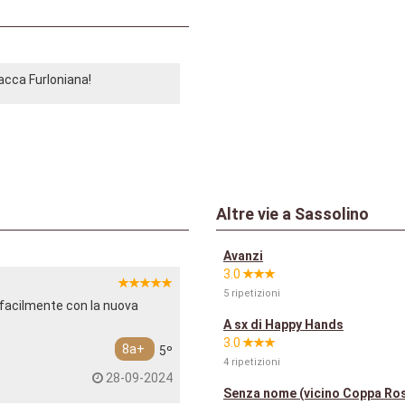
acca Furloniana!
Altre vie a Sassolino
Avanzi
3.0
5 ripetizioni
facilmente con la nuova
A sx di Happy Hands
3.0
8a+
5º
4 ripetizioni
28-09-2024
Senza nome (vicino Coppa Ro