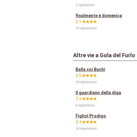
2 ripetizioni
finalmente è domenica
3.1
15 ripetizioni
Altre vie a Gola del Furlo
Balla coi Buchi
3.5
14 ripetizioni
Il guardiano della diga
3.3
6 ripetizioni
Figliol Prodigo
3.4
10 ripetizioni