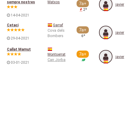
sempre nostres
Matxos
7a+
javier
2º
14-04-2021
Cetaci
Garraf
7a+
Cova dels
javier
Bombers
6º
29-04-2021
Callat Mamut
7a+
Montserrat
javier
Can Jorba
03-01-2021