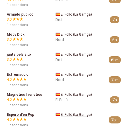
1 ascensions
Armado público
El Folló (La Garriga)
3.0
Dret
7a
1 ascensions
Moby Dick
El Folló (La Garriga)
3.0
Nord
6b
1 ascensions
junts pels siux
El Folló (La Garriga)
3.0
Dret
6b+
1 ascensions
Extremaució
El Folló (La Garriga)
4.0
Nord
7a+
1 ascensions
Magnètics frenètics
El Folló (La Garriga)
4.0
El Folló
7b
1 ascensions
Esperó d'en Pep
El Folló (La Garriga)
4.0
7b+
1 ascensions