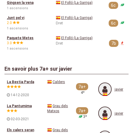
Gingsen la vena
El Folló (La Garriga)
6c
1 ascensions
Junt pel vi
El Folló (La Garriga)
2.0
Dret
6c
1 ascensions
Paquete Metes
El Folló (La Garriga)
3.0
Dret
7b
1 ascensions
En savoir plus
7a+
sur javier
La Bestia Parda
Calders
7a+
javier
4º
14-12-2020
La Pantumima
Grau dels
7a+
Matxos
javier
3º
02-03-2021
Els calers seran
Grau dels