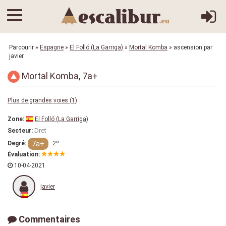
Parcourir
»
Espagne
»
El Folló (La Garriga)
»
Mortal Komba
» ascension par
javier
Mortal Komba, 7a+
Plus de grandes voies (1)
Zone:
El Folló (La Garriga)
Dret
Secteur:
7a+
Degré:
2º
Évaluation:
10-04-2021
javier
Commentaires