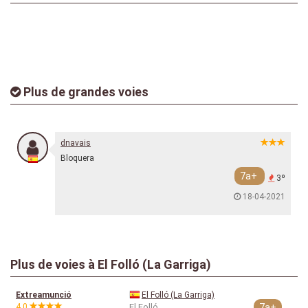
Plus de grandes voies
dnavais
Bloquera
7a+
3º
18-04-2021
Plus de voies à El Folló (La Garriga)
Extreamunció
El Folló (La Garriga)
4.0
El Folló
7a+