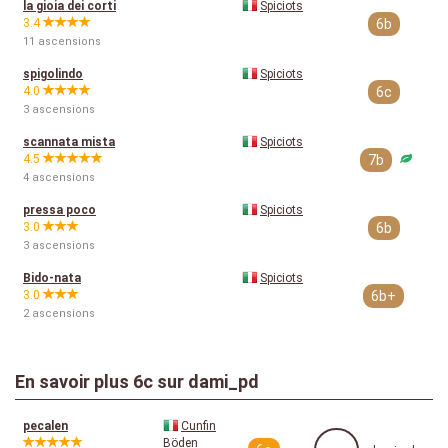
la gioia dei corti
Spiciots
3.4
6b
11 ascensions
spigolindo
Spiciots
4.0
6c
3 ascensions
scannata mista
Spiciots
4.5
7b
4 ascensions
pressa poco
Spiciots
3.0
6b
3 ascensions
Bido-nata
Spiciots
3.0
6b+
2 ascensions
En savoir plus
6c
sur dami_pd
pecalen
Cunfin
Böden