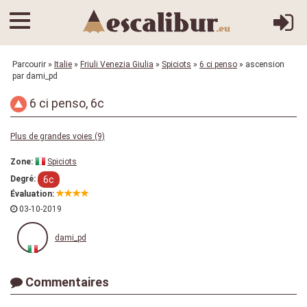
Parcourir
»
Italie
»
Friuli Venezia Giulia
»
Spiciots
»
6 ci penso
» ascension
par dami_pd
6 ci penso, 6c
Plus de grandes voies (9)
Zone:
Spiciots
6c
Degré:
Évaluation:
03-10-2019
dami_pd
Commentaires