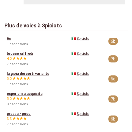
Plus de voies à Spiciots
6c
Spiciots
6b
1 ascensions
brocco siffredi
Spiciots
4.0
7b
7 ascensions
la gioia dei corti variante
Spiciots
5.0
6a
1 ascensions
esperienza acquisita
Spiciots
5.0
7b
3 ascensions
pressa - poco
Spiciots
3.3
6b
7 ascensions