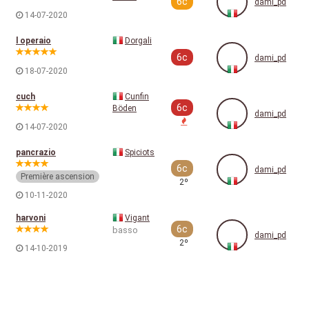
6c
dami_pd
14-07-2020
l operaio
Dorgali
6c
dami_pd
18-07-2020
cuch
Cunfin
6c
Böden
dami_pd
14-07-2020
pancrazio
Spiciots
6c
dami_pd
Première ascension
2º
10-11-2020
harvoni
Vigant
6c
basso
dami_pd
2º
14-10-2019