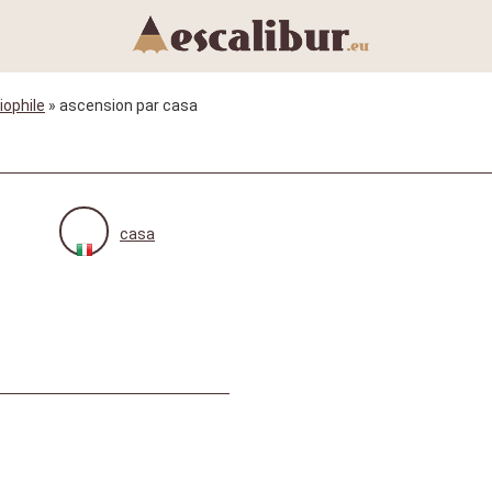
iophile
» ascension par casa
casa