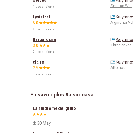
Xerves
Kalymno
Spartan Wall
1 ascensions
Lysistrati
Kalymno
Arginonta Val
5.0
2 ascensions
Barbarossa
Kalymno
Three caves
3.0
2 ascensions
claire
Kalymno
Afternoon
2.5
7 ascensions
En savoir plus
8a
sur casa
La sindrome del grillo
30 May