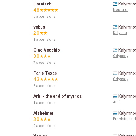
Harnisch
Kalymno
Noufaro
4.8
5 ascensions
yebus
Kalymno
Kalydna
2.0
1 ascensions
Ciao Vecchio
Kalymno
Odyssey
3.0
7 ascensions
Paris Texas
Kalymno
Odyssey
4.3
3 ascensions
Arhi - the end of mythos
Kalymno
Arhi
1 ascensions
Alzheimer
Kalymno
Prophitis an
3.0
2 ascensions