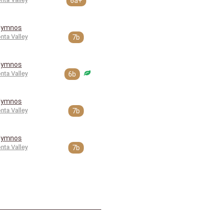
6a+
lymnos
nta Valley
7b
lymnos
nta Valley
6b
lymnos
nta Valley
7b
lymnos
nta Valley
7b