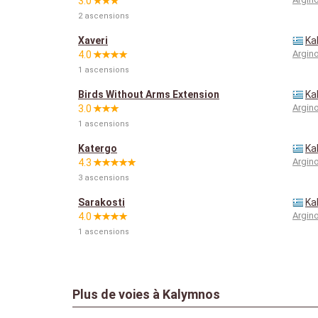
3.0
2 ascensions
Xaveri
Ka
Argino
4.0
1 ascensions
Birds Without Arms Extension
Ka
Argino
3.0
1 ascensions
Katergo
Ka
Argino
4.3
3 ascensions
Sarakosti
Ka
Argino
4.0
1 ascensions
Plus de voies à Kalymnos