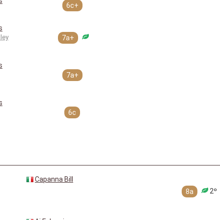
s
6c+
s
ley
7a+
s
7a+
s
6c
Capanna Bill
2º
8a