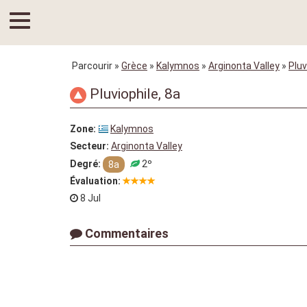
Parcourir
»
Grèce
»
Kalymnos
»
Arginonta Valley
»
Pluv
Pluviophile, 8a
Zone:
Kalymnos
Secteur:
Arginonta Valley
Degré:
2º
8a
Évaluation:
8 Jul
Commentaires