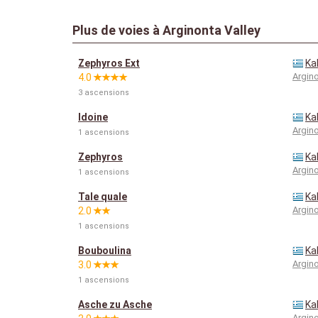
Plus de voies à Arginonta Valley
Zephyros Ext
Ka
Argino
4.0
3 ascensions
Idoine
Ka
Argino
1 ascensions
Zephyros
Ka
Argino
1 ascensions
Tale quale
Ka
Argino
2.0
1 ascensions
Bouboulina
Ka
Argino
3.0
1 ascensions
Asche zu Asche
Ka
Argino