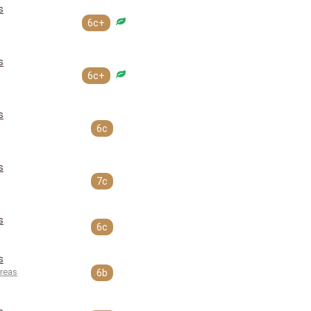
s
6c+
s
6c+
s
6c
s
7c
s
6c
s
dreas
6b