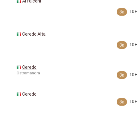
Ai Falconi
10+
8a
Ceredo Alta
10+
8a
Ceredo
Ostramandra
10+
8a
Ceredo
10+
8a