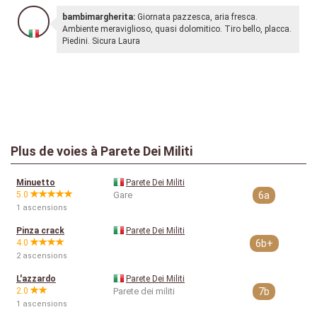
bambimargherita:
Giornata pazzesca, aria fresca.
Ambiente meraviglioso, quasi dolomitico. Tiro bello, placca.
Piedini. Sicura Laura
Plus de voies à Parete Dei Militi
Minuetto
Parete Dei Militi
5.0
Gare
6a
1 ascensions
Pinza crack
Parete Dei Militi
4.0
6b+
2 ascensions
L'azzardo
Parete Dei Militi
2.0
Parete dei militi
7b
1 ascensions