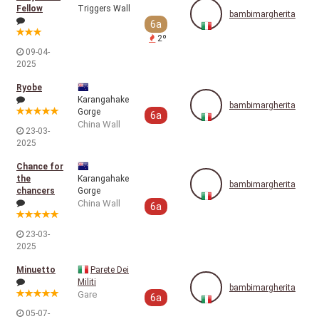
Fellow
Triggers Wall
bambimargherita
6a
2º
09-04-
2025
Ryobe
Karangahake
bambimargherita
Gorge
6a
China Wall
23-03-
2025
Chance for
the
Karangahake
bambimargherita
chancers
Gorge
China Wall
6a
23-03-
2025
Minuetto
Parete Dei
Militi
bambimargherita
Gare
6a
05-07-