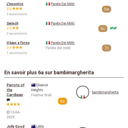
L'incontro
Parete Dei Militi
3.0
6a
2 ascensions
Swisch
Parete Dei Militi
2.0
6c
2 ascensions
Il lupo e l'orso
Parete Dei Militi
3.0
Parete dei militi
7c
1 ascensions
En savoir plus
6a
sur bambimargherita
Parrots of
Eleanor
the
Heights
bambimargherita
Carribean
Feather Wall
6a
13-04-
2025
Jolly Good
Little