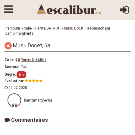
Parcourir
»
Italie
»
Parete Dei Militi
»
Musu Docet
» ascension par
bambimargherita
Musu Docet, 6a
Zone:
Parete Dei Militi
Tao
Secteur:
6a
Degré:
Évaluation:
05-07-2025
bambimargherita
Commentaires