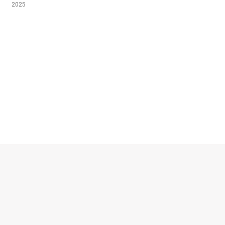
2025
© escalibur.eu
2026
Privacy policy