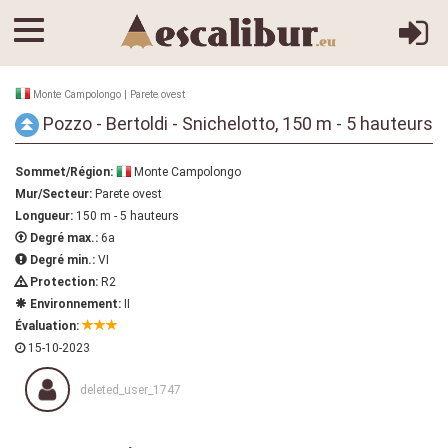
Monte Campolongo | Parete ovest
Pozzo - Bertoldi - Snichelotto, 150 m - 5 hauteurs
Sommet/Région:
Monte Campolongo
Mur/Secteur:
Parete ovest
Longueur:
150 m - 5 hauteurs
Degré max.:
6a
Degré min.:
VI
Protection:
R2
Environnement:
II
Évaluation:
15-10-2023
deleted_user_1747