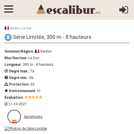
Verdon | Le Duc
Série Limitée, 300 m - 8 hauteurs
Sommet/Région:
Verdon
Mur/Secteur:
Le Duc
Longueur:
300 m - 8 hauteurs
Degré max.:
7a
Degré min.:
6b
Protection:
S3
Environnement:
VI
Évaluation:
11-10-2021
lauralguero