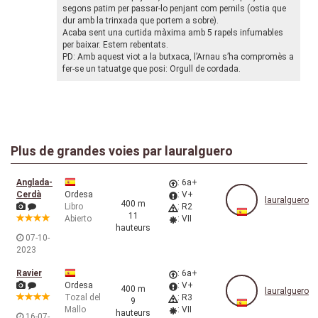
segons patim per passar-lo penjant com pernils (ostia que
dur amb la trinxada que portem a sobre).
Acaba sent una curtida màxima amb 5 rapels infumables
per baixar. Estem rebentats.
PD: Amb aquest viot a la butxaca, l’Arnau s’ha compromès a
fer-se un tatuatge que posi: Orgull de cordada.
Plus de grandes voies par
lauralguero
Anglada-
: 6a+
Cerdà
Ordesa
: V+
lauralguero
400 m
Libro
: R2
11
Abierto
: VII
hauteurs
07-10-
2023
Ravier
: 6a+
Ordesa
: V+
400 m
lauralguero
Tozal del
: R3
9
Mallo
: VII
hauteurs
16-07-