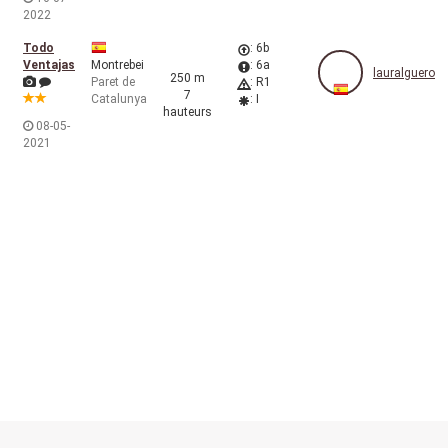
2022
Todo
: 6b
Ventajas
Montrebei
: 6a
lauralguero
250 m
Paret de
: R1
7
Catalunya
: I
hauteurs
08-05-
2021