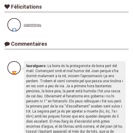
Félicitations
joanmingu
Commentaires
lauralguero:
La boira és la protagonista de bona part del
matí. Començant smb el mal humor del Joan perquè s’ha
dormit malament a la nit, iniciem l’aproximació i ja ens
perdem. Trobem el camí correcte pel que passa una tirulina i
en res som a peu de via. Ja a primera hora bastantes
penúries, la boira pixa, la paret està humida i fot una rasca
de cal deu. Obviament el fanatisme ens goberna i no hi
pensem ni 1” en fotranshi. Els peus rellisquen i fot iuiu però
la primera part de la via “d’escalfament” acaben sent xulos i
tot. La segona part ja és per apretar a muerte (6c, 6c, 7a i
6b+) amb les poques forces que ens queden després de 3
dies escalant. El meu llarg és d’escàndol amb gotes
enormes d’aigua, el de l’Arnau amb xorrera, el del joan (el tiu
tossut i bastant apajarat) el més dur de tots, que ja de