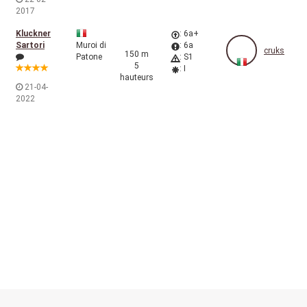
2017
Kluckner
: 6a+
Sartori
Muroi di
: 6a
cruks
150 m
Patone
: S1
5
: I
hauteurs
21-04-
2022