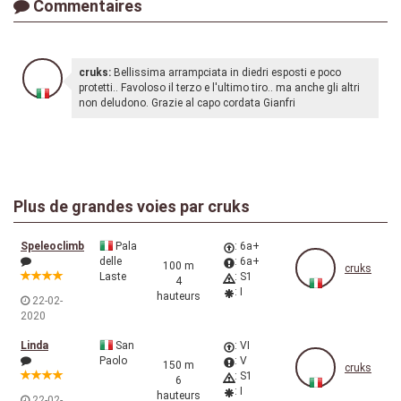
Commentaires
cruks:
Bellissima arrampciata in diedri esposti e poco
protetti.. Favoloso il terzo e l'ultimo tiro.. ma anche gli altri
non deludono. Grazie al capo cordata Gianfri
Plus de grandes voies par
cruks
Speleoclimb
Pala
: 6a+
delle
: 6a+
100 m
cruks
Laste
: S1
4
: I
hauteurs
22-02-
2020
Linda
San
: VI
Paolo
: V
150 m
cruks
: S1
6
: I
hauteurs
22-02-