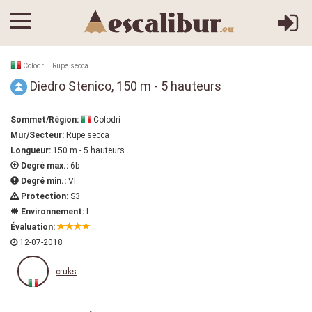
Colodri | Rupe secca
Diedro Stenico, 150 m - 5 hauteurs
Sommet/Région:
Colodri
Mur/Secteur:
Rupe secca
Longueur:
150 m - 5 hauteurs
Degré max.:
6b
Degré min.:
VI
Protection:
S3
Environnement:
I
Évaluation:
12-07-2018
cruks