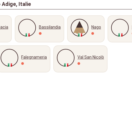
Adige, Italie
lacia
Bassilandia
Nago
Falegnameria
Val San Nicolò