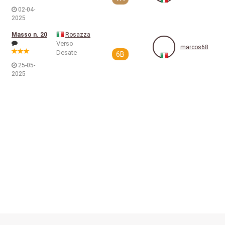
02-04-
2025
Masso n. 20
Rosazza
Verso
marcos68
Desate
6B
25-05-
2025