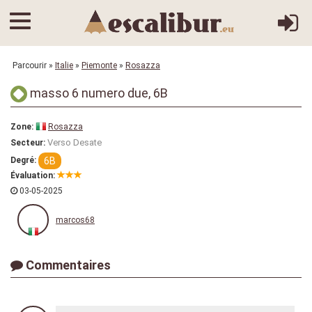
Parcourir
»
Italie
»
Piemonte
»
Rosazza
masso 6 numero due, 6B
Zone:
Rosazza
Verso Desate
Secteur:
6B
Degré:
Évaluation:
03-05-2025
marcos68
Commentaires