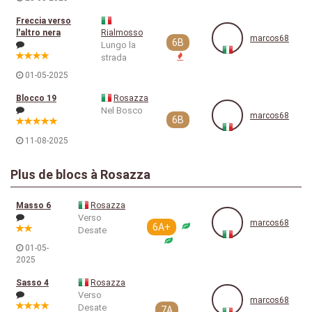
Freccia verso
l'altro nera
Rialmosso
marcos68
6B
Lungo la
strada
01-05-2025
Blocco 19
Rosazza
Nel Bosco
marcos68
6B
11-08-2025
Plus de blocs à Rosazza
Masso 6
Rosazza
Verso
marcos68
6A+
Desate
01-05-
2025
Sasso 4
Rosazza
Verso
marcos68
Desate
7A