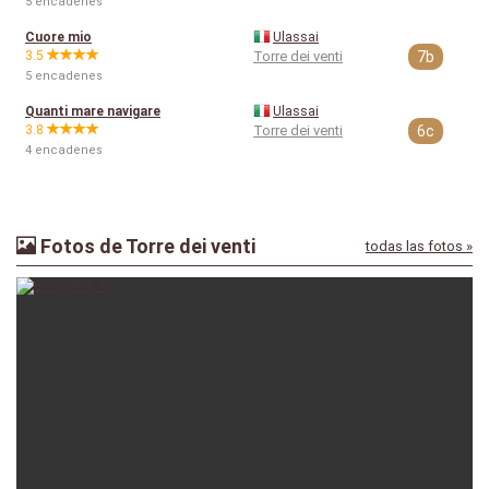
5 encadenes
Cuore mio
Ulassai
3.5
Torre dei venti
7b
5 encadenes
Quanti mare navigare
Ulassai
3.8
Torre dei venti
6c
4 encadenes
Fotos de Torre dei venti
todas las fotos »