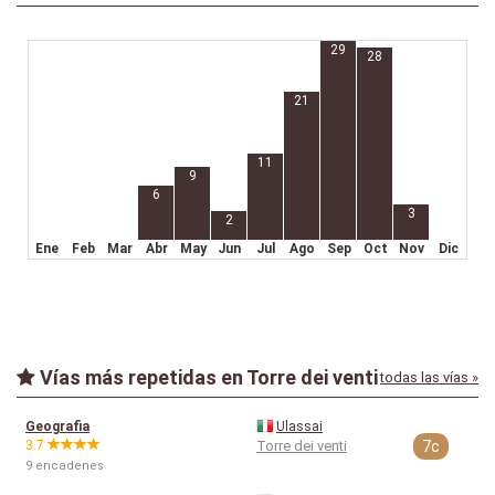
29
28
21
11
9
6
3
2
Ene
Feb
Mar
Abr
May
Jun
Jul
Ago
Sep
Oct
Nov
Dic
Vías más repetidas en Torre dei venti
todas las vías »
Geografia
Ulassai
3.7
Torre dei venti
7c
9 encadenes