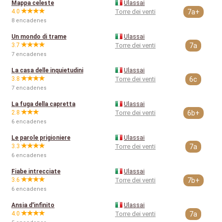
Mappa celeste
Ulassai
4.0
Torre dei venti
7a+
8 encadenes
Un mondo di trame
Ulassai
3.7
Torre dei venti
7a
7 encadenes
La casa delle inquietudini
Ulassai
3.8
Torre dei venti
6c
7 encadenes
La fuga della capretta
Ulassai
2.8
Torre dei venti
6b+
6 encadenes
Le parole prigioniere
Ulassai
3.3
Torre dei venti
7a
6 encadenes
Fiabe intrecciate
Ulassai
3.6
Torre dei venti
7b+
6 encadenes
Ansia d'infinito
Ulassai
4.0
Torre dei venti
7a