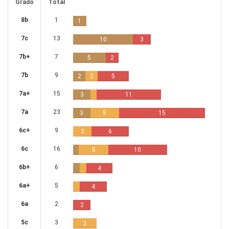
Grado
Total
8b
1
1
7c
13
10
3
7b+
7
5
2
7b
9
2
2
5
7a+
15
3
11
7a
23
3
5
15
6c+
9
3
6
6c
16
5
10
6b+
6
4
6a+
5
4
6a
2
2
5c
3
3