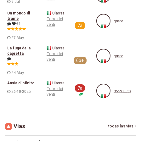
9 Jul
Un mondo di
Ulassai
trame
Torre dei
grace
+1
venti
7a
27 May
La fuga della
Ulassai
capretta
Torre dei
grace
venti
6b+
24 May
Ansia d'infinito
Ulassai
7a
Torre dei
rezzonico
26-10-2025
venti
Vías
todas las vías »