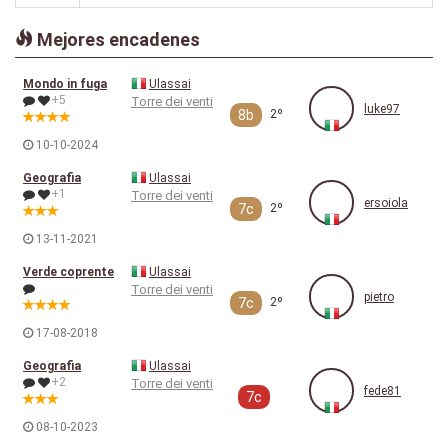
Mejores encadenes
Mondo in fuga
Ulassai
+5
Torre dei venti
luke97
8b
2º
10-10-2024
Geografia
Ulassai
+1
Torre dei venti
ersoiola
7c
2º
13-11-2021
Verde coprente
Ulassai
Torre dei venti
pietro
7c
2º
17-08-2018
Geografia
Ulassai
+2
Torre dei venti
fede81
7c
08-10-2023