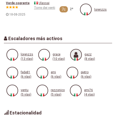
Verde coprente
Ulassai
Torre dei venti
7c
2º
lorenzzs
18-08-2025
Escaladores más activos
lorenzzs
grace
gazz
(13 vías)
(10 vías)
(8 vías)
fede81
emi
pietro
(6 vías)
(6 vías)
(6 vías)
ventu
rezzonico
emi76
(5 vías)
(5 vías)
(4 vías)
Estacionalidad