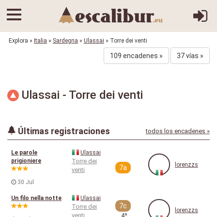
Explora
»
Italia
»
Sardegna
»
Ulassai
» Torre dei venti
109 encadenes »
37 vías »
Ulassai - Torre dei venti
Últimas registraciones
todos los encadenes »
Le parole
Ulassai
prigioniere
Torre dei
lorenzzs
7a
venti
30 Jul
Un filo nella notte
Ulassai
7c
Torre dei
lorenzzs
venti
4º