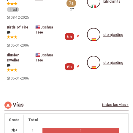
bitnolimits
7a
2º
Trad
08-12-2025
Birds of Fire
Joshua
Tree
utomjording
6a
05-01-2006
Illusion
Joshua
Dweller
Tree
utomjording
6b
05-01-2006
Vías
todas las vías »
Grado
Total
7b+
1
1