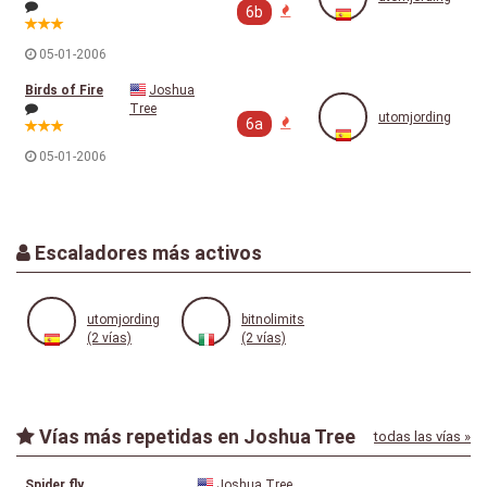
6b
05-01-2006
Birds of Fire
Joshua
Tree
utomjording
6a
05-01-2006
Escaladores más activos
utomjording
bitnolimits
(2 vías)
(2 vías)
Vías más repetidas en Joshua Tree
todas las vías »
Spider fly
Joshua Tree