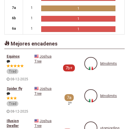
7a
1
1
6b
1
1
6a
1
1
Mejores encadenes
Equinox
Joshua
Tree
bitnolimits
7b+
Trad
08-12-2025
Spider fly
Joshua
Tree
bitnolimits
7a
2º
Trad
08-12-2025
Illusion
Joshua
Dweller
Tree
utomjording