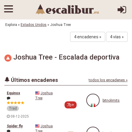
Explora
»
Estados Unidos
» Joshua Tree
4 encadenes »
4 vías »
Joshua Tree - Escalada deportiva
Últimos encadenes
todos los encadenes »
Equinox
Joshua
Tree
bitnolimits
7b+
Trad
08-12-2025
Spider fly
Joshua
Tree