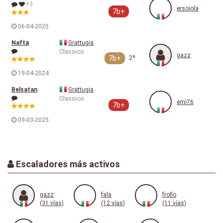
+3
ersoiola
7b+
06-04-2025
Nafta
Grattugia
Classico
gazz
7b+
2º
19-04-2024
Belsatan
Grattugia
Classico
emi76
7b+
09-03-2025
Escaladores más activos
gazz
fala
frollo
(31 vías)
(12 vías)
(11 vías)