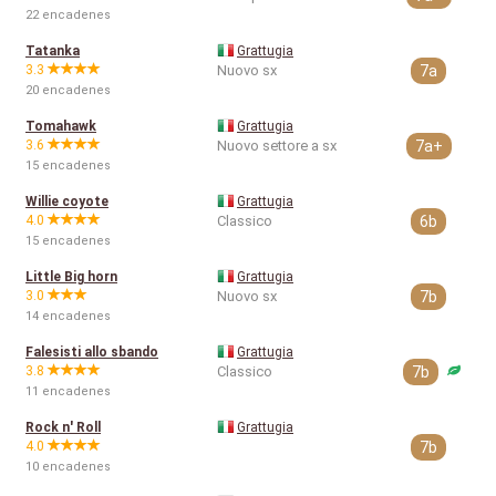
22 encadenes
Tatanka
Grattugia
3.3
Nuovo sx
7a
20 encadenes
Tomahawk
Grattugia
3.6
Nuovo settore a sx
7a+
15 encadenes
Willie coyote
Grattugia
4.0
Classico
6b
15 encadenes
Little Big horn
Grattugia
3.0
Nuovo sx
7b
14 encadenes
Falesisti allo sbando
Grattugia
3.8
Classico
7b
11 encadenes
Rock n' Roll
Grattugia
4.0
7b
10 encadenes