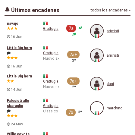
Últimos encadenes
todos los encadenes »
navajo
7a
Grattugia
aricristi
16 Jun
Little Big horn
Grattugia
7a+
aricristi
Nuovo sx
3º
16 Jun
Little Big horn
7a+
Grattugia
dani
Nuovo sx
2º
14 Jun
Falesisti allo
sbaraglio
Grattugia
marchino
Classico
7b
3º
24 May
Willie coyote