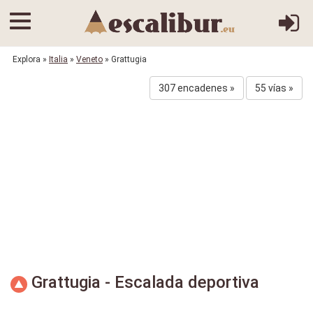
Explora
»
Italia
»
Veneto
» Grattugia
307 encadenes »
55 vías »
Grattugia - Escalada deportiva