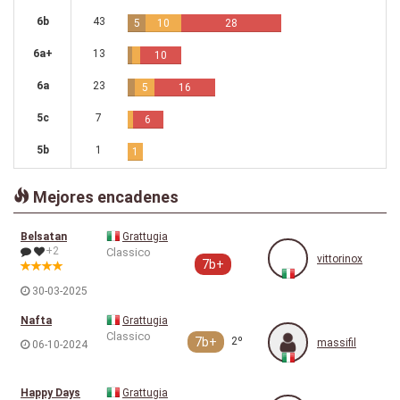
6b
43
5
10
28
6a+
13
10
6a
23
5
16
5c
7
6
5b
1
1
Mejores encadenes
Belsatan
Grattugia
+2
Classico
vittorinox
7b+
30-03-2025
Nafta
Grattugia
Classico
7b+
2º
massifil
06-10-2024
Happy Days
Grattugia