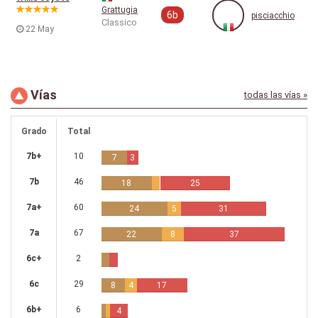
Grattugia
6b
pisciacchio
Classico
22 May
Vías
todas las vías »
Grado
Total
7b+
10
7
3
7b
46
18
25
7a+
60
24
5
31
7a
67
22
8
37
6c+
2
6c
29
8
4
17
6b+
6
4