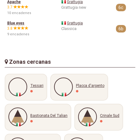
Apache
Grattugia
3.7
Grattugia new
6c
10 encadenes
Blue eyes
Grattugia
3.8
Classica
6b
9 encadenes
Zonas cercanas
Tessari
Placca d'argento
Bastionata Del Talian
Crinale Sud