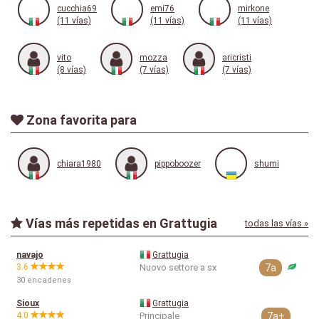
cucchia69
emi76
mirkone
(11 vías)
(11 vías)
(11 vías)
vito
mozza
aricristi
(8 vías)
(7 vías)
(7 vías)
Zona favorita para
chiara1980
pippoboozer
shumi
Vías más repetidas en Grattugia
todas las vías »
navajo
Grattugia
3.6
Nuovo settore a sx
7a
30 encadenes
Sioux
Grattugia
4.0
Principale
7a+