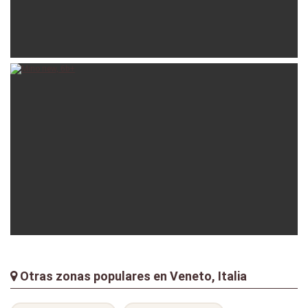
lazza
24-03-2024
frollo
23-11-2021
Otras zonas populares en Veneto, Italia