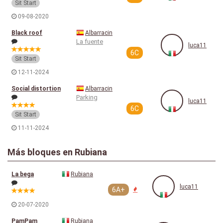
Sit Start
09-08-2020
Black roof
Albarracin
La fuente
luca11
6C
Sit Start
12-11-2024
Social distortion
Albarracin
Parking
luca11
6C
Sit Start
11-11-2024
Más bloques en Rubiana
La bega
Rubiana
luca11
6A+
20-07-2020
PamPam
Rubiana