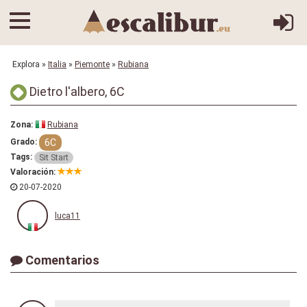
Explora
»
Italia
»
Piemonte
»
Rubiana
Dietro l'albero, 6C
Zona:
Rubiana
6C
Grado:
Tags:
Sit Start
Valoración:
20-07-2020
luca11
Comentarios