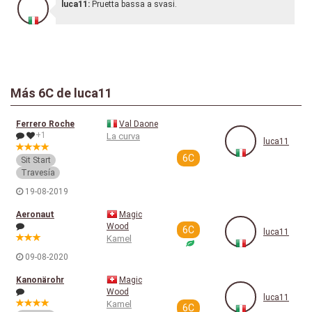
luca11:
Pruetta bassa a svasi.
Más
6C
de luca11
Ferrero Roche
Val Daone
+1
La curva
luca11
6C
Sit Start
Travesía
19-08-2019
Aeronaut
Magic
Wood
6C
luca11
Kamel
09-08-2020
Kanonärohr
Magic
Wood
luca11
Kamel
6C