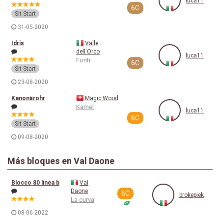
luca11
6C
Sit Start
31-05-2020
Idris
Valle
dell'Orco
luca11
Fonti
6C
Sit Start
23-08-2020
Kanonärohr
Magic Wood
Kamel
luca11
6C
Sit Start
09-08-2020
Más bloques en Val Daone
Blocco 80 linea b
Val
Daone
6C
brokepiek
La curva
08-06-2022