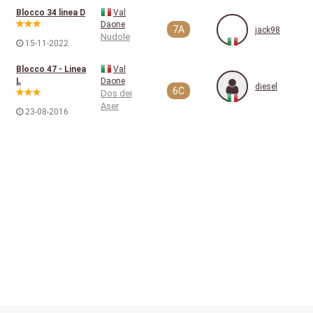
Blocco 34 linea D
Val
Daone
7A
jack98
Nudole
15-11-2022
Blocco 47 - Linea
Val
L
Daone
diesel
6C
Dos dei
Aser
23-08-2016