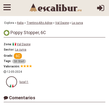
Explora
»
Italia
»
Trentino-Alto Adige
»
Val Daone
»
La curva
Poppy Stopper, 6C
Zona:
Val Daone
Sector:
La curva
6C
Grado:
Tags:
Sit Start
Valoración:
12-05-2024
luca11
Comentarios