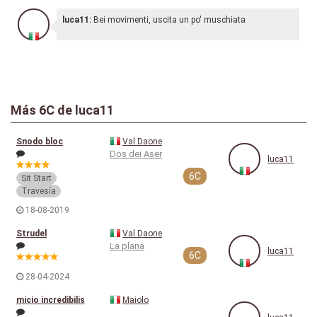
luca11:
Bei movimenti, uscita un po' muschiata
Más
6C
de luca11
Snodo bloc
Val Daone
Dos dei Aser
luca11
6C
Sit Start
Travesía
18-08-2019
Strudel
Val Daone
La plana
luca11
6C
28-04-2024
micio incredibilis
Maiolo