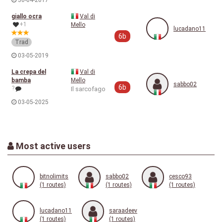
30-04-2017
giallo ocra
Val di
+1
Mello
lucadano11
6b
Trad
03-05-2019
La crepa del
Val di
bamba
Mello
sabbo02
6b
?
Il sarcofago
03-05-2025
Most active users
bitnolimits
sabbo02
cesco93
(1 routes)
(1 routes)
(1 routes)
lucadano11
saraadeev
(1 routes)
(1 routes)