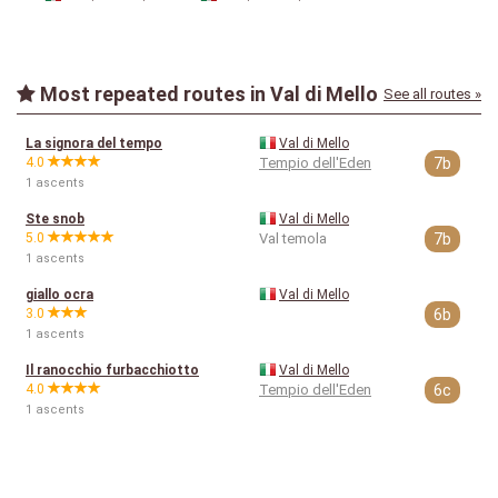
Most repeated routes in Val di Mello
See all routes »
La signora del tempo
Val di Mello
4.0
Tempio dell'Eden
7b
1 ascents
Ste snob
Val di Mello
5.0
Val temola
7b
1 ascents
giallo ocra
Val di Mello
3.0
6b
1 ascents
Il ranocchio furbacchiotto
Val di Mello
4.0
Tempio dell'Eden
6c
1 ascents