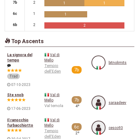
7b
2
1
1
6c
1
1
6b
2
2
Top Ascents
La signora del
Val di
tempo
Mello
bitnolimits
Tempio
7b
dell'Eden
Trad
07-10-2023
Ste snob
Val di
7b
Mello
saraadeev
Val temola
4º
17-06-2023
Il ranocchio
Val di
furbacchiotto
Mello
6c
cesco93
Tempio
2º
dell'Eden