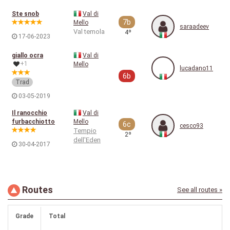
Ste snob
Val di
7b
Mello
saraadeev
Val temola
4º
17-06-2023
giallo ocra
Val di
+1
Mello
lucadano11
6b
Trad
03-05-2019
Il ranocchio
Val di
furbacchiotto
Mello
6c
cesco93
Tempio
2º
dell'Eden
30-04-2017
Routes
See all routes »
Grade
Total