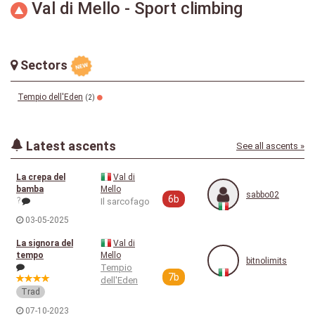
Val di Mello - Sport climbing
Sectors
Tempio dell'Eden
(2)
Latest ascents
See all ascents »
La crepa del
Val di
bamba
Mello
sabbo02
6b
?
Il sarcofago
03-05-2025
La signora del
Val di
tempo
Mello
bitnolimits
Tempio
7b
dell'Eden
Trad
07-10-2023