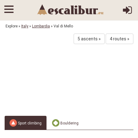
Explore
»
Italy
»
Lombardia
» Val di Mello
5 ascents »
4 routes »
Sport climbing
Bouldering