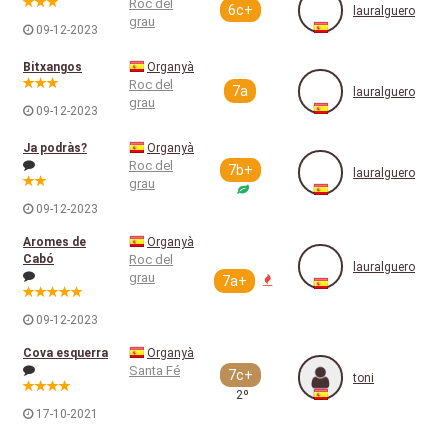
Roc del
6c+
lauralguero
grau
09-12-2023
Bitxangos
Organyà
Roc del
7a
lauralguero
grau
09-12-2023
Ja podràs?
Organyà
Roc del
7b+
lauralguero
grau
09-12-2023
Aromes de
Organyà
Cabó
Roc del
lauralguero
grau
7a+
09-12-2023
Cova esquerra
Organyà
Santa Fé
7c+
toni
2º
17-10-2021