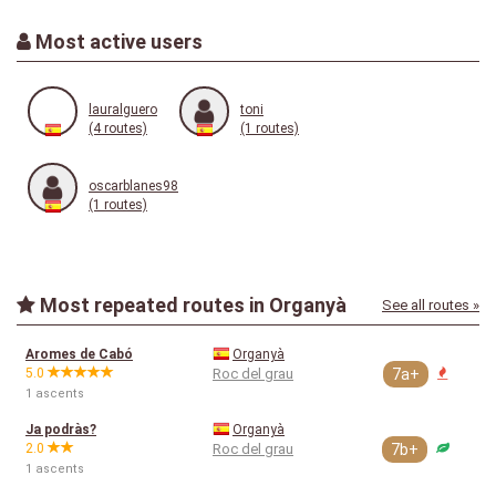
Most active users
lauralguero
toni
(4 routes)
(1 routes)
oscarblanes98
(1 routes)
Most repeated routes in Organyà
See all routes »
Aromes de Cabó
Organyà
5.0
Roc del grau
7a+
1 ascents
Ja podràs?
Organyà
2.0
Roc del grau
7b+
1 ascents