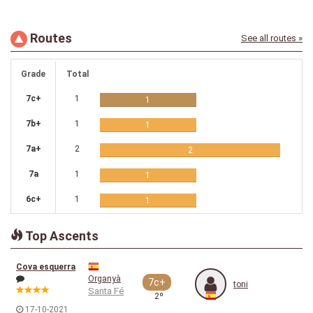
Routes
See all routes »
Grade
Total
7c+
1
1
7b+
1
1
7a+
2
2
7a
1
1
6c+
1
1
Top Ascents
Cova esquerra
Organyà
7c+
toni
Santa Fé
2º
17-10-2021