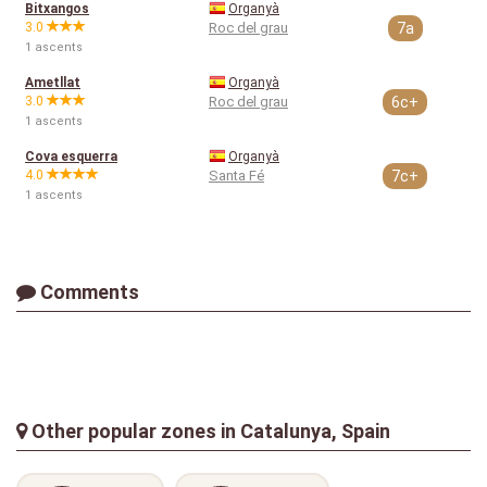
Bitxangos
Organyà
3.0
Roc del grau
7a
1 ascents
Ametllat
Organyà
3.0
Roc del grau
6c+
1 ascents
Cova esquerra
Organyà
4.0
Santa Fé
7c+
1 ascents
Comments
Other popular zones in Catalunya, Spain