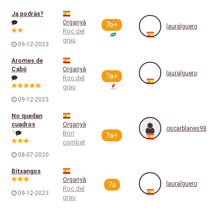
Ja podràs?
Organyà
7b+
lauralguero
Roc del
grau
09-12-2023
Aromes de
Cabó
Organyà
lauralguero
7a+
Roc del
grau
09-12-2023
No quedan
cuadros
Organyà
oscarblanes98
?
Bon
7a+
combat
08-07-2020
Bitxangos
Organyà
lauralguero
7a
Roc del
09-12-2023
grau