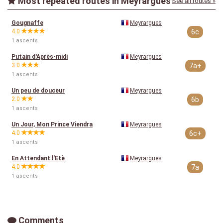
Most repeated routes in Meyrargues
See all routes »
Gougnaffe
Meyrargues
4.0
6c
1 ascents
Putain d'Après-midi
Meyrargues
3.0
7a+
1 ascents
Un peu de douceur
Meyrargues
2.0
6b
1 ascents
Un Jour, Mon Prince Viendra
Meyrargues
4.0
6c+
1 ascents
En Attendant l'Etè
Meyrargues
4.0
7a
1 ascents
Comments