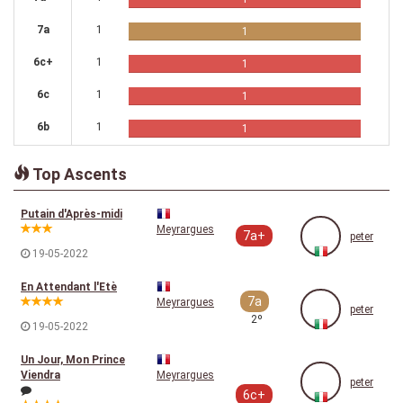
7a
1
1
6c+
1
1
6c
1
1
6b
1
1
Top Ascents
Putain d'Après-midi
Meyrargues
7a+
peter
19-05-2022
En Attendant l'Etè
7a
Meyrargues
peter
2º
19-05-2022
Un Jour, Mon Prince
Viendra
Meyrargues
peter
6c+