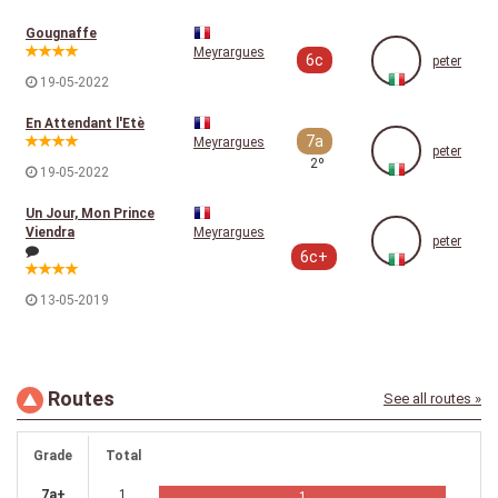
Gougnaffe
Meyrargues
6c
peter
19-05-2022
En Attendant l'Etè
7a
Meyrargues
peter
2º
19-05-2022
Un Jour, Mon Prince
Viendra
Meyrargues
peter
6c+
13-05-2019
Routes
See all routes »
Grade
Total
7a+
1
1