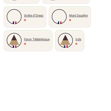
Grotte d'Oreac
Mont Dauphin
Faron Tèlèphèrique
Volx