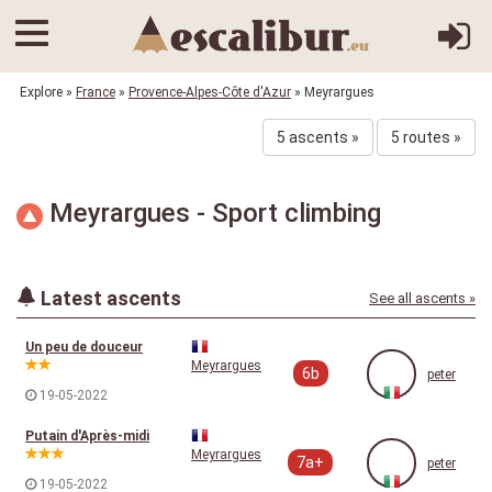
Explore
»
France
»
Provence-Alpes-Côte d'Azur
» Meyrargues
5 ascents »
5 routes »
Meyrargues - Sport climbing
Latest ascents
See all ascents »
Un peu de douceur
Meyrargues
6b
peter
19-05-2022
Putain d'Après-midi
Meyrargues
7a+
peter
19-05-2022