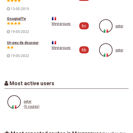
13-05-2019
Gougnaffe
Meyrargues
6c
peter
19-05-2022
Un peu de douceur
Meyrargues
6b
peter
19-05-2022
Most active users
peter
(5 routes)