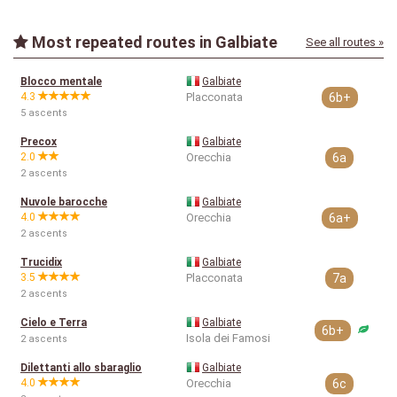
Most repeated routes in Galbiate
See all routes »
Blocco mentale
Galbiate
4.3
Placconata
6b+
5 ascents
Precox
Galbiate
2.0
Orecchia
6a
2 ascents
Nuvole barocche
Galbiate
4.0
Orecchia
6a+
2 ascents
Trucidix
Galbiate
3.5
Placconata
7a
2 ascents
Cielo e Terra
Galbiate
6b+
Isola dei Famosi
2 ascents
Dilettanti allo sbaraglio
Galbiate
4.0
Orecchia
6c