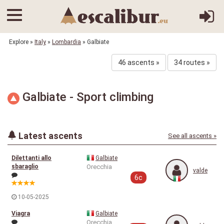
Explore
»
Italy
»
Lombardia
» Galbiate
46 ascents »
34 routes »
Galbiate - Sport climbing
Latest ascents
See all ascents »
Dilettanti allo
Galbiate
sbaraglio
Orecchia
valde
6c
10-05-2025
Viagra
Galbiate
Orecchia