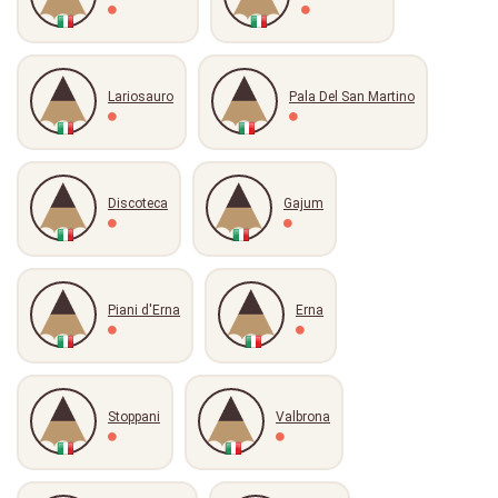
Lariosauro
Pala Del San Martino
Discoteca
Gajum
Piani d'Erna
Erna
Stoppani
Valbrona