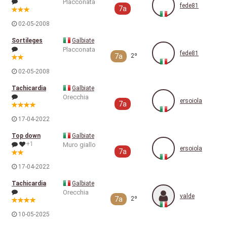
Placconata
fede81
7a
02-05-2008
Sortileges
Galbiate
Placconata
fede81
7a
2º
02-05-2008
Tachicardia
Galbiate
Orecchia
ersoiola
7a
17-04-2022
Top down
Galbiate
+1
Muro giallo
ersoiola
7a
17-04-2022
Tachicardia
Galbiate
Orecchia
valde
7a
2º
10-05-2025