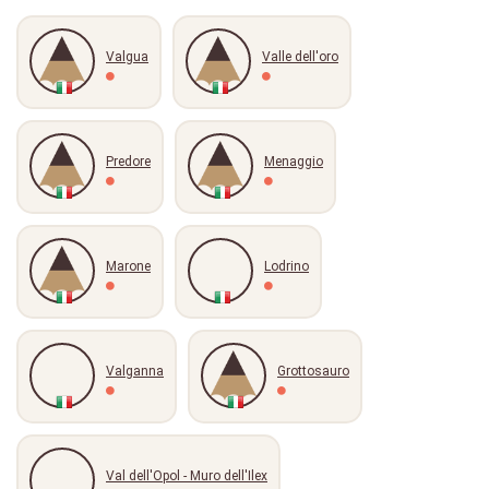
Valgua
Valle dell'oro
Predore
Menaggio
Marone
Lodrino
Valganna
Grottosauro
Val dell'Opol - Muro dell'Ilex