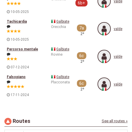
valde
6b+
10-05-2025
Tachicardia
Galbiate
Orecchia
7a
valde
2º
10-05-2025
Percorso mentale
Galbiate
Rovine
6c
valde
2º
07-12-2024
Falsopiano
Galbiate
Placconata
6c
valde
2º
17-11-2024
Routes
See all routes »