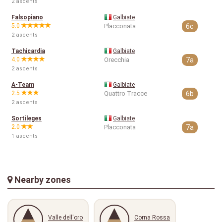
2 ascents
Falsopiano
Galbiate
5.0
Placconata
6c
2 ascents
Tachicardia
Galbiate
4.0
Orecchia
7a
2 ascents
A-Team
Galbiate
2.5
Quattro Tracce
6b
2 ascents
Sortileges
Galbiate
2.0
Placconata
7a
1 ascents
Nearby zones
Valle dell'oro
Corna Rossa