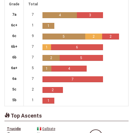
Grade
Total
7a
7
4
3
6c+
1
1
6c
9
5
2
2
6b+
7
1
6
6b
7
2
5
6a+
5
1
4
6a
7
7
5c
2
2
5b
1
1
Top Ascents
Trucidix
Galbiate