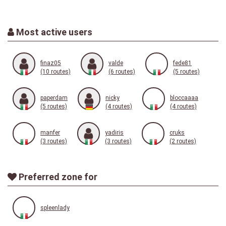
Most active users
finaz05
valde
fede81
(10 routes)
(6 routes)
(5 routes)
paperdam
nicky
bloccaaaa
(5 routes)
(4 routes)
(4 routes)
manfer
yadiris
cruks
(3 routes)
(3 routes)
(2 routes)
Preferred zone for
spleenlady