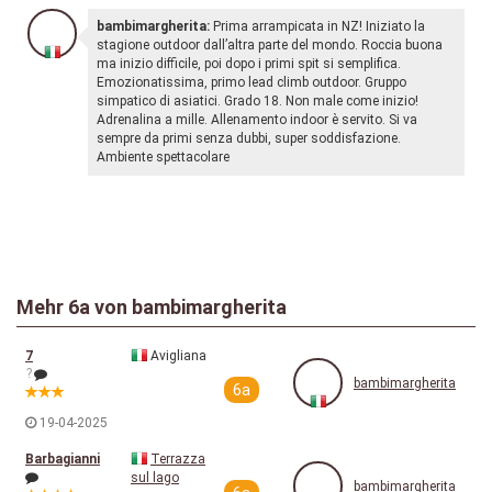
bambimargherita:
Prima arrampicata in NZ! Iniziato la
stagione outdoor dall’altra parte del mondo. Roccia buona
ma inizio difficile, poi dopo i primi spit si semplifica.
Emozionatissima, primo lead climb outdoor. Gruppo
simpatico di asiatici. Grado 18. Non male come inizio!
Adrenalina a mille. Allenamento indoor è servito. Si va
sempre da primi senza dubbi, super soddisfazione.
Ambiente spettacolare
Mehr
6a
von bambimargherita
7
Avigliana
?
bambimargherita
6a
19-04-2025
Barbagianni
Terrazza
sul lago
bambimargherita