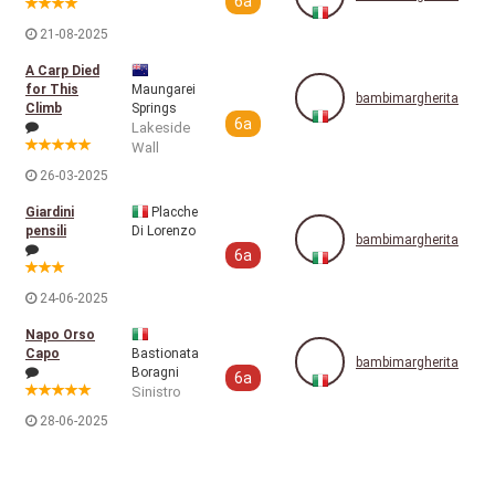
6a
21-08-2025
A Carp Died
for This
Maungarei
bambimargherita
Climb
Springs
6a
Lakeside
Wall
26-03-2025
Giardini
Placche
pensili
Di Lorenzo
bambimargherita
6a
24-06-2025
Napo Orso
Capo
Bastionata
bambimargherita
Boragni
6a
Sinistro
28-06-2025