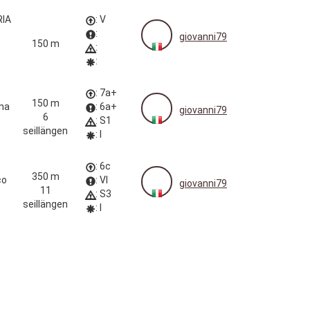
IA
: V
:
giovanni79
150 m
:
:
: 7a+
150 m
na
: 6a+
giovanni79
6
: S1
seillängen
: I
: 6c
350 m
co
: VI
giovanni79
11
: S3
seillängen
: I