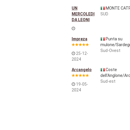
UN
MONTE CATR
MERCOLEDI
SUD
DA LEONI
Impreza
Punta su
mulone/Sardeg
Sud-Ovest
25-12-
2024
Arcangelo
Coste
dell'Anglone/Ar
Sud-est
19-05-
2024