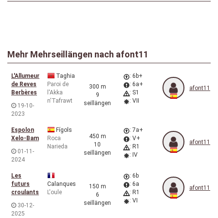
Mehr Mehrseillängen nach
afont11
L'Allumeur
Taghia
: 6b+
de Reves
Paroi de
: 6a+
300 m
afont11
Berbères
l'Akka
: S1
9
n'Tafrawt
: VII
seillängen
19-10-
2023
Espolon
Fígols
: 7a+
450 m
Xelo-Bam
Roca
: V+
afont11
10
Narieda
: R1
01-11-
seillängen
: IV
2024
Les
: 6b
futurs
Calanques
: 6a
150 m
afont11
croulants
L'oule
: R1
6
: VI
seillängen
30-12-
2025