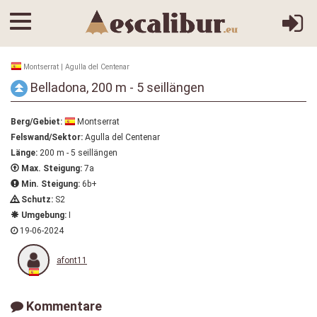
Montserrat | Agulla del Centenar
Belladona, 200 m - 5 seillängen
Berg/Gebiet:
Montserrat
Felswand/Sektor:
Agulla del Centenar
Länge:
200 m - 5 seillängen
Max. Steigung:
7a
Min. Steigung:
6b+
Schutz:
S2
Umgebung:
I
19-06-2024
afont11
Kommentare