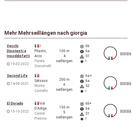
Mehr Mehrseillängen nach
giorgia
Vecchi
I
: 6b
Disonesti e
Pilastri,
100 m
: 6a
giorgia
Insoddisfatti
Arco
4
: S1
Parete
seillängen
: I
19-02-2022
Giacomelli
Second Life
: 6a+
200 m
Setsass
: 6a
giorgia
14-08-2021
6
Monte
: S2
seillängen
Castello
: I
El Dorado
Val
: 6b+
150 m
D'Adige
: 6a
giorgia
15-10-2022
5
Castel
: S1
seillängen
Presina
: I