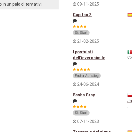
 in un paio di tentativi.
09-11-2025
Capitan Z
Sit Start
21-02-2025
I postulati
Co
dell'inverosimile
Erster Aufstieg
24-06-2024
Sasha Gray
Ja
.
Sit Start
07-11-2023
Traversia del aigua