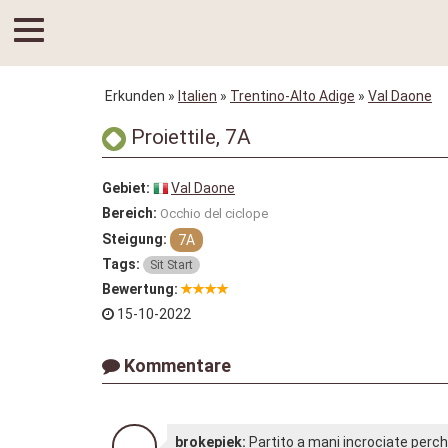
Erkunden
»
Italien
»
Trentino-Alto Adige
»
Val Daone
Proiettile, 7A
Gebiet:
Val Daone
Bereich:
Occhio del ciclope
Steigung:
7A
Tags:
Sit Start
Bewertung:
15-10-2022
Kommentare
brokepiek:
Partito a mani incrociate perch