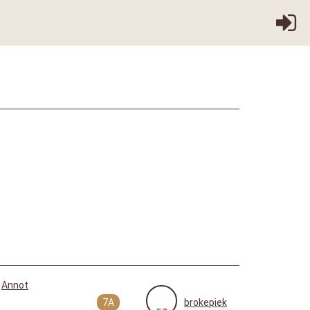
Annot
7A
brokepiek