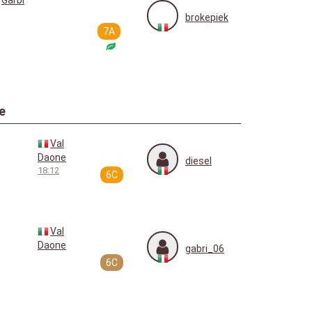
brokepiek
7A
e
Val
Daone
diesel
18:12
6C
Val
Daone
gabri_06
6C