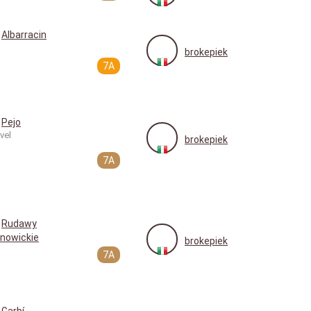
Albarracin
brokepiek
7A
Pejo
vel
brokepiek
7A
Rudawy
nowickie
brokepiek
7A
Garbí