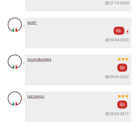
27-10-2024
gio01
6b
02-04-2023
niconoborders
6b
09-03-2022
rezzonico
6b
25-03-2017