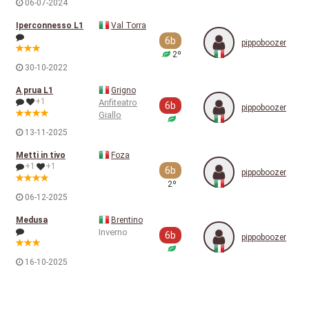
06-07-2024
Iperconnesso L1
Val Torra
6b
pippoboozer
2º
30-10-2022
A prua L1
Grigno
+1
Anfiteatro
6b
pippoboozer
Giallo
13-11-2025
Metti in tivo
Foza
+1
+1
6b
pippoboozer
2º
06-12-2025
Medusa
Brentino
Inverno
6b
pippoboozer
16-10-2025