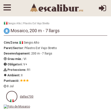
Sengio Alto | Pilastro Est Vajo Stretto
Mosaico, 200 m - 7 llargs
Cim/Zona:
Sengio Alto
Paret/Sector:
Pilastro Est Vajo Stretto
Desenvolupament:
200 m - 7 llargs
Grau màx.:
VI
Obligatori:
V+
Proteccions:
R1
Ambient:
II
Puntuació:
8 Jul
dallas700