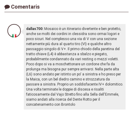
Comentaris
dallas700:
Mosaico è un itinerario divertente e ben protetto,
anche se molti dei cordini in clessidra sono ormai logori e
poco sicuri. Nel complesso una via di V con una sezione
nettamente più dura al quarto tiro (VI) e qualche altro
passaggio singolo di V+. Il primo chiodo della paretina del
tratto chiave (L4) è abbastanza a sbalzo e piegato,
probabilmente condannato da vari resting o mezzi voletti.
Poco dopo si va a moschettonare un cordone che fa da
prolunga ma bisogna pur sempre arrivarci. Nella parte alta
(L6) sono andato per istinto un po' a sinistra e ho preso per
la Maica, con un bel diedro camino e strozzatura da
passare a sinistra. Proprio un soddisfacente IV+ dolomitico.
Una volta terminate le doppie di discesa e risaliti
faticosamente dal Vajo Stretto fino alla Sella dell'Emmele,
siamo andati alla ricerca del Dente Rotto per il
concatenamento con Brontolo