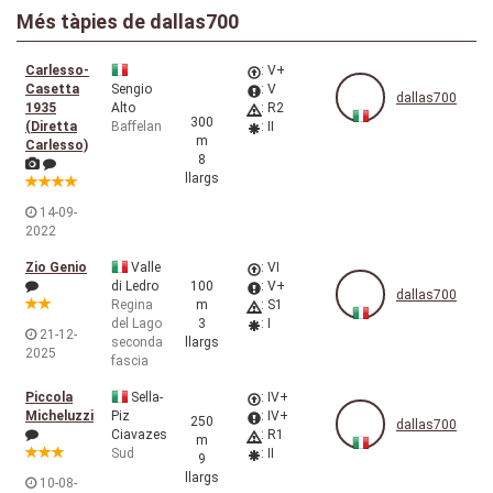
Més tàpies de dallas700
Carlesso-
: V+
Casetta
Sengio
: V
dallas700
1935
Alto
: R2
300
(Diretta
Baffelan
: II
m
Carlesso)
8
llargs
14-09-
2022
Zio Genio
Valle
: VI
di Ledro
100
: V+
dallas700
Regina
m
: S1
del Lago
3
: I
21-12-
seconda
llargs
2025
fascia
Piccola
Sella-
: IV+
Micheluzzi
Piz
: IV+
250
dallas700
Ciavazes
: R1
m
Sud
: II
9
llargs
10-08-