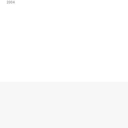
2004
© escalibur.eu
2026
Privacy policy